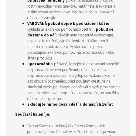
přípravek neředěný
, pokud se nenaředěná kapsle
roztrhne/rozlije mimo lahvičku, natáhněte si rukavice a
rozlitý obsah setřete vlhkou houbou a houbu následně
důkladně vymyjte
VAROVÁNÍ:
pokud dojde k podráždění kůže:
vyhledejte lékařskou pomoc nebo ošetření,
pokud se
dostane do očí:
několik minut opatrně vyplachujte,
pokud je to možné, vyjměte kontaktní čočky, jsou-li
nasazeny, a pokračujte ve vyplachování, pokud
potřebujete lékařskou pomoc, mějte po ruce obal nebo
štítek produktu
upozornění:
v případě, že dojde k zablokování spouště
rozprašovače během používání, odšroubujte hlavu
rozprašovače a propláchněte ji teplou vodou, dokud není
zablokování odstraněno, před použitím otestujte na
zkušební ploše, používejte v dobře větraných prostorách a
zamezte vdechování výparů z rozprašovače, po použití si
důkladně umyjte ruce
skladujte mimo dosah dětí a domácích zvířat
Součástí balení je:
Ocean Saver koupelnový čistič v rostlinné kapsli -
granátové jablko: 2
krabičky, každá obsahuje 1 pevnou