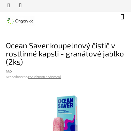
Přejít
na
obsah
Náku
koší
Ocean Saver koupelnový čistič v
rostlinné kapsli - granátové jablko
(2ks)
665
Průměrné
Neohodnoceno
Podrobnosti hodnocení
hodnocení
produktu
je
0,0
z
5
hvězdiček.