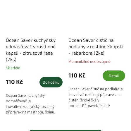
Ocean Saver kuchyňský
Ocean Saver čistič na
odmašťovač v rostlinné
podlahy v rostlinné kapsli
kapsli - citrusová řasa
- rebarbora (2ks)
(2ks)
Momentálně nedostupné
Skladem
110 Kč
Detail
110 Kč
Do košíku
Ocean Saver čistič na podlahy je
inovativní rostlinný přípravek na
Ocean Saver kuchyňský
čistění široké škály
odmašťovač je
podlah. Přípravek je plně
inovativní kuchyňský rostlinný
biologicky odbouratelný a
přípravek na mastnotu, špínu,
zanechává podlahy zářivě čisté,
skvrny a zaschlé povrchy.
bez...
Přípravek je plně biologicky
odbouratelný a zanechává...