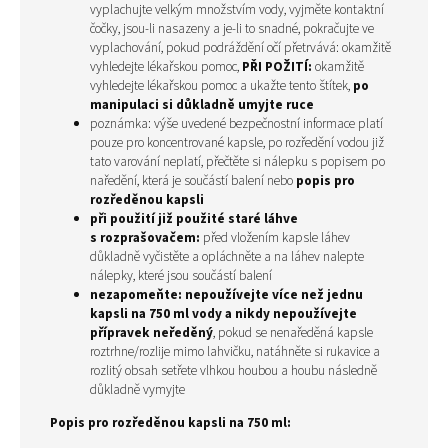
vyplachujte velkým množstvím vody, vyjměte kontaktní
čočky, jsou-li nasazeny a je-li to snadné, pokračujte ve
vyplachování, pokud podráždění očí přetrvává:
okamžitě
vyhledejte lékařskou pomoc,
PŘI POŽITÍ:
okamžitě
vyhledejte lékařskou pomoc a ukažte tento štítek,
po
manipulaci si důkladně umyjte ruce
poznámka: výše uvedené bezpečnostní informace platí
pouze pro koncentrované kapsle, po rozředění vodou již
tato varování neplatí, přečtěte si nálepku s popisem po
naředění, která je součástí balení nebo
popis pro
rozředěnou kapsli
při použití již použité staré láhve
s rozprašovačem:
před vložením kapsle láhev
důkladně vyčistěte a opláchněte a na láhev nalepte
nálepky, které jsou součástí balení
nezapomeňte:
nepoužívejte více než jednu
kapsli na 750 ml vody a nikdy nepoužívejte
přípravek neředěný
, pokud se nenaředěná kapsle
roztrhne/rozlije mimo lahvičku, natáhněte si rukavice a
rozlitý obsah setřete vlhkou houbou a houbu následně
důkladně vymyjte
Popis pro
rozředěnou
kapsli na 750 ml: