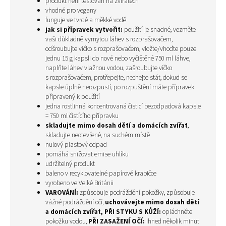
produkt není testován na zvířatech
vhodné pro vegany
funguje ve tvrdé a měkké vodě
jak si přípravek vytvořit:
použití je snadné, vezměte
vaši důkladně vymytou láhev s rozprašovačem,
odšroubujte víčko s rozprašovačem, vložte/vhoďte pouze
jednu 15 g kapsli do nové nebo vyčištěné 750 ml láhve,
naplňte láhev
vlažnou
vodou, zašroubujte víčko
s rozprašovačem, protřepejte, nechejte stát, dokud se
kapsle úplně nerozpustí, po rozpuštění máte přípravek
připravený k použití
jedna rostlinná koncentrovaná čisticí bezodpadová kapsle
= 750 ml čistícího přípravku
skladujte mimo dosah dětí a domácích zvířat
,
skladujte neotevřené, na suchém místě
nulový plastový odpad
pomáhá snižovat emise uhlíku
udržitelný produkt
baleno v recyklovatelné papírové krabičce
vyrobeno ve Velké Británii
VAROVÁNÍ:
způsobuje podráždění pokožky, způsobuje
vážné podráždění očí,
uchovávejte mimo dosah dětí
a domácích zvířat,
PŘI STYKU S KŮŽÍ:
opláchněte
pokožku vodou,
PŘI ZASAŽENÍ OČÍ:
ihned několik minut