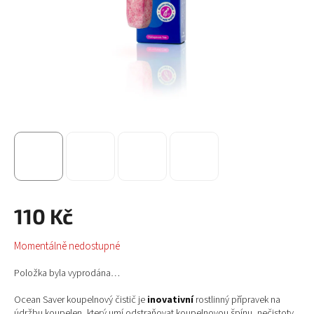
110 Kč
Měrná
Momentálně nedostupné
cena:
Položka byla vyprodána…
Ocean Saver koupelnový čistič
je
inovativní
rostlinný
přípravek na
údržbu koupelen, který umí odstraňovat koupelnovou špínu, nečistoty,