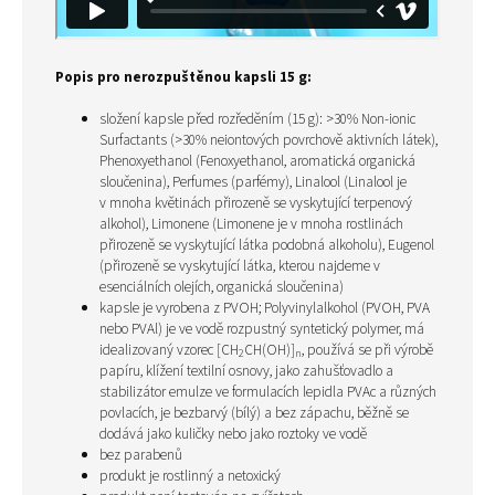
Popis pro
nerozpuštěnou
kapsli 15 g:
složení kapsle
před rozředěním
(15 g)
:
>30% Non-ionic
Surfactants (>30% neiontových povrchově aktivních látek),
Phenoxyethanol (Fenoxyethanol, aromatická organická
sloučenina), Perfumes (parfémy), Linalool (Linalool je
v mnoha květinách přirozeně se vyskytující terpenový
alkohol), Limonene (Limonene je v mnoha rostlinách
přirozeně se vyskytující látka podobná alkoholu), Eugenol
(přirozeně se vyskytující látka, kterou najdeme v
esenciálních olejích, organická sloučenina)
kapsle je vyrobena z PVOH;
Polyvinylalkohol (PVOH, PVA
nebo PVAl) je ve vodě rozpustný syntetický polymer, má
idealizovaný vzorec [CH
CH(OH)]
, používá se při výrobě
2
n
papíru, klížení textilní osnovy, jako zahušťovadlo a
stabilizátor emulze ve formulacích lepidla PVAc a různých
povlacích, je bezbarvý (bílý) a bez zápachu, běžně se
dodává jako kuličky nebo jako roztoky ve vodě
bez parabenů
produkt je rostlinný a netoxický