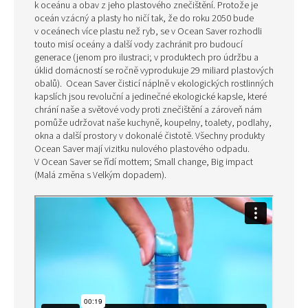
k oceánu a obav z jeho plastového znečištění. Protože je
oceán vzácný a plasty ho ničí tak, že do roku 2050 bude
v oceánech více plastu než ryb, se v Ocean Saver rozhodli
touto misí oceány a další vody zachránit pro budoucí
generace (jenom pro ilustraci; v produktech pro údržbu a
úklid domácností se ročně vyprodukuje 29 miliard plastových
obalů).
Ocean Saver čisticí náplně v ekologických rostlinných
kapslích jsou revoluční a jedinečné ekologické kapsle, které
chrání naše a světové vody proti znečištění a zároveň nám
pomůže udržovat naše kuchyně, koupelny, toalety, podlahy,
okna a další prostory v dokonalé čistotě. Všechny produkty
Ocean Saver mají vizitku nulového plastového odpadu.
V Ocean Saver se řídí mottem; Small change, Big impact
(Malá změna s Velkým dopadem).