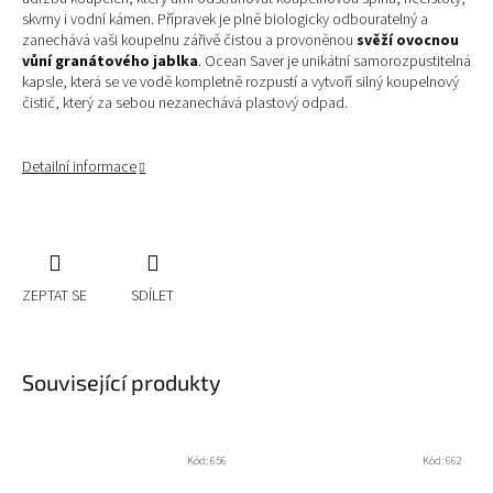
skvrny i vodní kámen.
Přípravek je plně biologicky odbouratelný a
zanechává
vaši koupelnu zářivě čistou a provoněnou
svěží ovocnou
vůní granátového jablka
.
Ocean Saver je unikátní samorozpustitelná
kapsle, která se ve vodě kompletně rozpustí a vytvoří silný
koupelnový
čistič, který za sebou nezanechává plastový odpad.
Detailní informace
ZEPTAT SE
SDÍLET
Související produkty
Kód:
656
Kód:
662