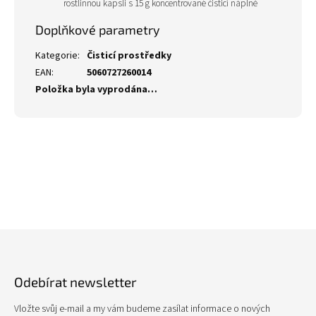
rostlinnou kapsli s 15 g koncentrované čisticí náplně
Doplňkové parametry
Kategorie
:
Čisticí prostředky
EAN
:
5060727260014
Položka byla vyprodána…
Z
á
p
Odebírat newsletter
a
t
Vložte svůj e-mail a my vám budeme zasílat informace o nových
í