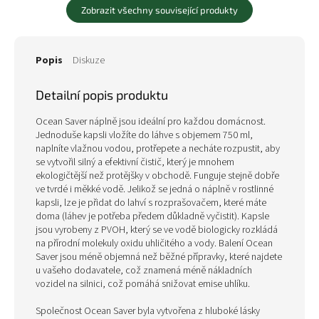
Zobrazit všechny související produkty
Popis
Diskuze
Detailní popis produktu
Ocean Saver náplně jsou ideální pro každou domácnost.
Jednoduše kapsli vložíte do láhve s objemem 750 ml,
naplníte vlažnou vodou, protřepete a necháte rozpustit, aby
se vytvořil silný a efektivní čistič, který je mnohem
ekologičtější než protějšky v obchodě. Funguje stejně dobře
ve tvrdé i měkké vodě. Jelikož se jedná o náplně v rostlinné
kapsli, lze je přidat do lahví s rozprašovačem, které máte
doma (láhev je potřeba předem důkladně vyčistit). Kapsle
jsou vyrobeny z PVOH, který se ve vodě biologicky rozkládá
na přírodní molekuly oxidu uhličitého a vody. Balení Ocean
Saver jsou méně objemná než běžné přípravky, které najdete
u vašeho dodavatele, což znamená méně nákladních
vozidel na silnici, což pomáhá snižovat emise uhlíku.
Společnost Ocean Saver byla vytvořena z hluboké lásky