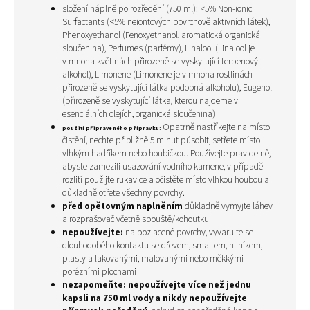
složení náplně
po rozředění (750 ml)
:
<5% Non-ionic
Surfactants (<5% neiontových povrchově aktivních látek),
Phenoxyethanol (Fenoxyethanol, aromatická organická
sloučenina), Perfumes (parfémy), Linalool (Linalool je
v mnoha květinách přirozeně se vyskytující terpenový
alkohol), Limonene (Limonene je v mnoha rostlinách
přirozeně se vyskytující látka podobná alkoholu), Eugenol
(přirozeně se vyskytující látka, kterou najdeme v
esenciálních olejích, organická sloučenina)
O
patrně nastříkejte na místo
použití připraveného přípravku:
čistění, nechte přibližně 5 minut působit, setřete místo
vlhkým hadříkem nebo houbičkou.
Používejte pravidelně,
abyste zamezili usazování vodního kamene,
v případě
rozlití použijte rukavice a očistěte místo vlhkou houbou a
důkladně otřete všechny povrchy.
před opětovným naplněním
důkladně vymyjte láhev
a rozprašovač včetně spouště/kohoutku
nepoužívejte:
na pozlacené povrchy, vyvarujte se
dlouhodobého kontaktu se dřevem, smaltem, hliníkem,
plasty a lakovanými, malovanými nebo měkkými
porézními plochami
nezapomeňte:
nepoužívejte více než jednu
kapsli na 750 ml vody a nikdy nepoužívejte