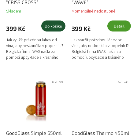
k
“CRISS CROSS”
“WAVE”
t
Skladem
Momentálně nedostupné
ů
Do košíku
Detail
399 Kč
399 Kč
Jak využít prázdnou láhev od
Jak využít prázdnou láhev od
vína, aby neskončila v popelnici?
vína, aby neskončila v popelnici?
Belgická firma IWAS našla za
Belgická firma IWAS našla za
pomocí upcyklace a krásného
pomocí upcyklace a krásného
designu řešení, jak takovou láhev
designu řešení, jak takovou láhev
využít. Vzali...
využít. Vzali...
Kód:
749
Kód:
746
GoodGlass Simple 650ml
GoodGlass Thermo 450ml