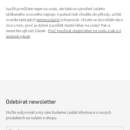
v
k
Využít je můžete nejen na vodu, ale také na vytvoření vašeho
y
oblíbeného ovocného nápoje. A pokud rádi chodíte do přírody, určitě
v
oceníte také jejich
termoizolační
schopnosti. Chcete se dozvědět něco
ý
více o tom, proč je dobré si pořídit vlastní láhev na vodu? Pak si
p
nenechte ujít náš článek -
Proč používat vlastní láhev na vodu a jak si ji
i
správně vybrat
.
s
u
Z
á
p
Odebírat newsletter
a
t
Vložte svůj e-mail a my vám budeme zasílat informace o nových
í
produktech na našem e-shopu.