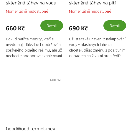
skleněná láhev na vodu
skleněná láhev na pití
Momentálně nedostupné
Momentálně nedostupné
Detail
Detail
660 Kč
690 Kč
Pokud patříte mezi ty, kteří si
Už jste také unaveni z nakupování
uvědomují důležitost dodržování
vody v plastových láhvích a
správného pitného režimu, ale už
chcete udělat změnu s pozitivním
nechcete podporovat zahlcování
dopadem na životní prostředí?
naší planety jednorázovým
Skleněná láhev na pití GoodGlass
plastem, pak jste tady...
od české rodinné...
Kód:
752
GoodWood termoláhev