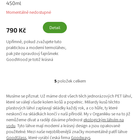
450ml
Momentálně nedostupné
Detail
790 Kč
Upřímně, pokud zvažujete tuto
praktickou a moderní termoláhev,
pak jste opravdový fajnšmekr.
GoodWood je totiž krásná
designová láhev na pití, se kterou
zapůsobíte, kdekoliv ji...
5
položek celkem
O
v
l
Musíme se přiznat. Už máme dost všech těch jednorázových PET láhví,
á
které se válejí všude kolem košů a popelnic. Miliardy kusů těchto
d
plastových láhví zaplavují skládky každý rok, a co hůře, ty které
a
neskončí na skládkách končí v naší přírodě. My v Organikku se na to již
c
nemůžeme dívat a raději dáváme přednost
ekologickým láhvím na
í
vodu
. Tyto láhve mají moderní a krásný design a jsou opakovaně
p
použitelné. Mezi naše nejoblíbenější značky momentálně patří láhve
r
GoodGlass
, které vyrábí česká firma
Goodways
.