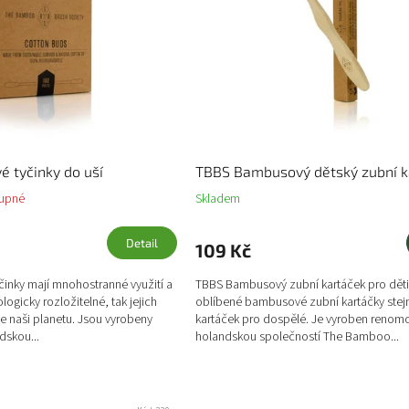
 tyčinky do uší
TBBS Bambusový dětský zubní k
upné
Skladem
Detail
109 Kč
nky mají mnohostranné využití a
TBBS Bambusový zubní kartáček pro děti 
logicky rozložitelné, tak jejich
oblíbené bambusové zubní kartáčky stej
 naši planetu. Jsou vyrobeny
kartáček pro dospělé. Je vyroben reno
skou...
holandskou společností The Bamboo...