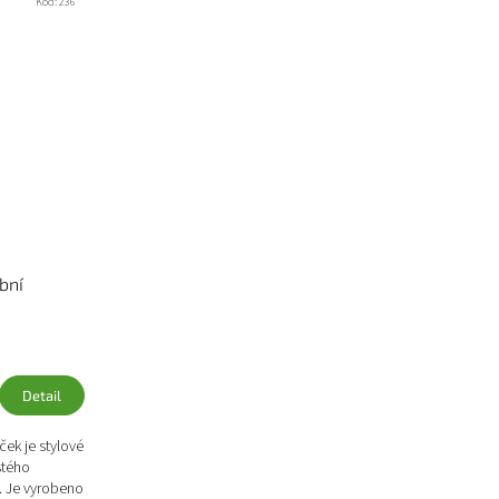
Kód:
236
bní
Detail
ek je stylové
stého
. Je vyrobeno