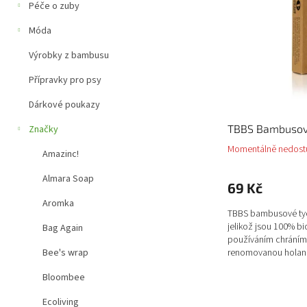
a
Péče o zuby
p
n
r
e
Móda
o
l
d
Výrobky z bambusu
u
Přípravky pro psy
k
t
Dárkové poukazy
ů
TBBS Bambusové
Značky
Momentálně nedost
Amazinc!
Almara Soap
69 Kč
Aromka
TBBS bambusové tyči
jelikož jsou 100% bio
Bag Again
používáním chráníme
renomovanou holand
Bee's wrap
Bloombee
Ecoliving