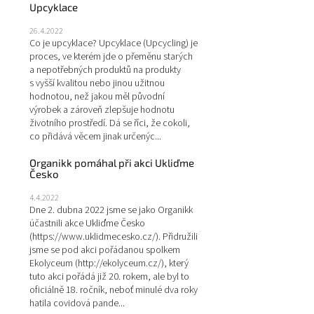
Upcyklace
26.4.2022
Co je upcyklace? Upcyklace (Upcycling) je
proces, ve kterém jde o přeměnu starých
a nepotřebných produktů na produkty
s vyšší kvalitou nebo jinou užitnou
hodnotou, než jakou měl původní
výrobek a zároveň zlepšuje hodnotu
životního prostředí. Dá se říci, že cokoli,
co přidává věcem jinak určenýc...
Organikk pomáhal při akci Ukliďme
Česko
4.4.2022
Dne 2. dubna 2022 jsme se jako Organikk
účastnili akce Ukliďme Česko
(https://www.uklidmecesko.cz/). Přidružili
jsme se pod akci pořádanou spolkem
Ekolyceum (http://ekolyceum.cz/), který
tuto akci pořádá již 20. rokem, ale byl to
oficiálně 18. ročník, neboť minulé dva roky
hatila covidová pande...