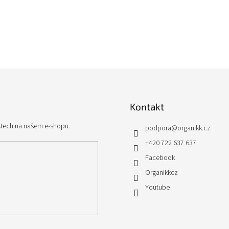
Kontakt
ktech na našem e-shopu.
podpora
@
organikk.cz
+420 722 637 637
Facebook
Organikkcz
Youtube