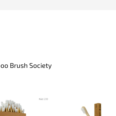
oo Brush Society
Kód:
233