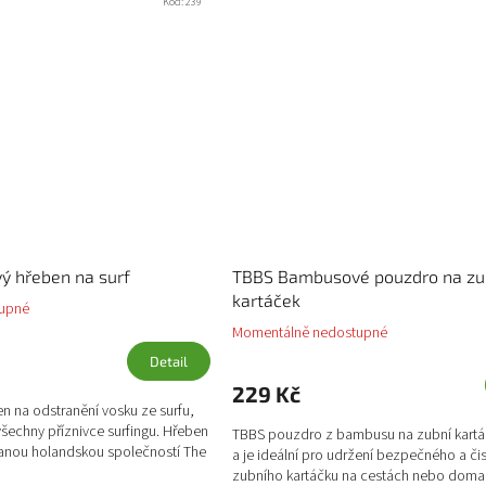
Kód:
239
 hřeben na surf
TBBS Bambusové pouzdro na zu
kartáček
upné
Momentálně nedostupné
Detail
229 Kč
n na odstranění vosku ze surfu,
všechny příznivce surfingu. Hřeben
TBBS pouzdro z bambusu na zubní kartáč
anou holandskou společností The
a je ideální pro udržení bezpečného a či
zubního kartáčku na cestách nebo doma