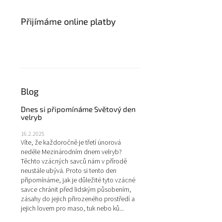
Přijímáme online platby
Blog
Dnes si připomínáme Světový den
velryb
16.2.2025
Víte, že každoročně je třetí únorová
neděle Mezinárodním dnem velryb?
Těchto vzácných savců nám v přírodě
neustále ubývá. Proto si tento den
připomínáme, jak je důležité tyto vzácné
savce chránit před lidským působením,
zásahy do jejich přirozeného prostředí a
jejich lovem pro maso, tuk nebo ků...