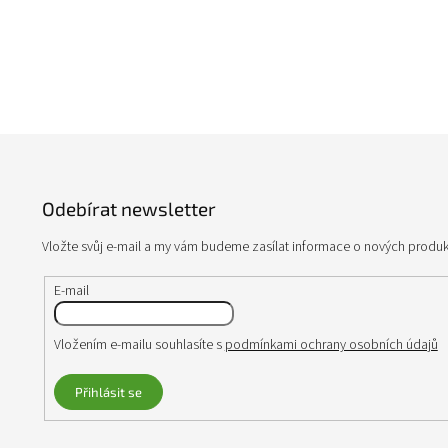
Z
á
p
Odebírat newsletter
a
t
Vložte svůj e-mail a my vám budeme zasílat informace o nových produ
í
E-mail
Vložením e-mailu souhlasíte s
podmínkami ochrany osobních údajů
Přihlásit se