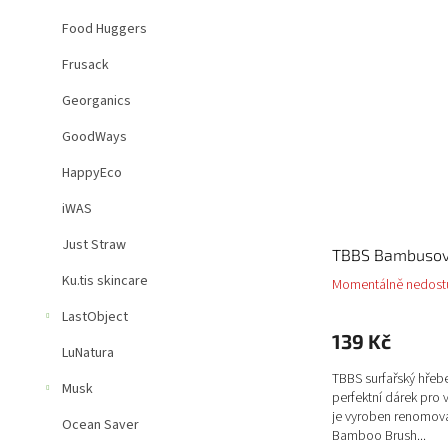
Food Huggers
Frusack
Georganics
GoodWays
HappyEco
iWAS
Just Straw
TBBS Bambusový
Ku.tis skincare
Momentálně nedost
LastObject
139 Kč
LuNatura
TBBS surfařský hřebe
Musk
perfektní dárek pro 
je vyroben renomov
Ocean Saver
Bamboo Brush...