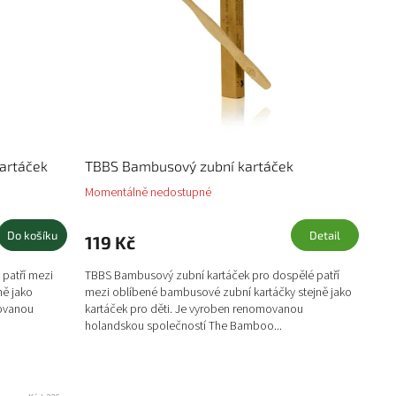
o
d
u
k
t
ů
artáček
TBBS Bambusový zubní kartáček
Momentálně nedostupné
Do košíku
Detail
119 Kč
patří mezi
TBBS Bambusový zubní kartáček pro dospělé patří
ně jako
mezi oblíbené bambusové zubní kartáčky stejně jako
movanou
kartáček pro děti. Je vyroben renomovanou
holandskou společností The Bamboo...