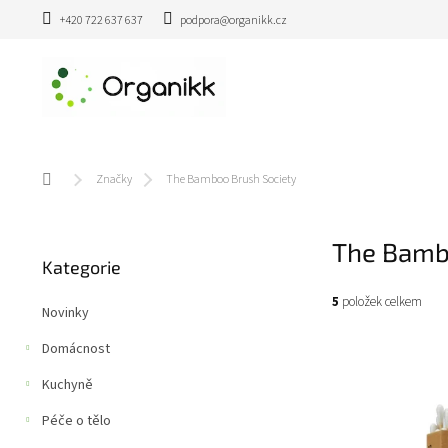
Přejít
+420 722 637 637
podpora@organikk.cz
na
obsah
Domů
Značky
The Bamboo Brush Society
P
The Bamb
Přeskočit
o
Kategorie
kategorie
s
t
5
položek celkem
Novinky
r
a
V
Domácnost
n
ý
n
Kuchyně
p
í
i
Péče o tělo
p
s