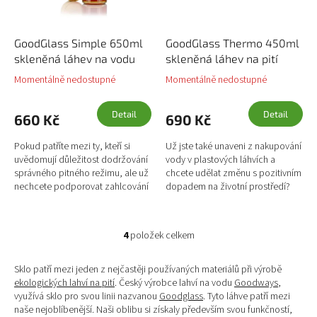
GoodGlass Simple 650ml
GoodGlass Thermo 450ml
skleněná láhev na vodu
skleněná láhev na pití
Momentálně nedostupné
Momentálně nedostupné
Detail
Detail
660 Kč
690 Kč
Pokud patříte mezi ty, kteří si
Už jste také unaveni z nakupování
uvědomují důležitost dodržování
vody v plastových láhvích a
správného pitného režimu, ale už
chcete udělat změnu s pozitivním
nechcete podporovat zahlcování
dopadem na životní prostředí?
naší planety jednorázovým
Skleněná láhev na pití GoodGlass
plastem, pak jste tady...
od české rodinné...
4
položek celkem
O
v
l
Sklo patří mezi jeden z nejčastěji používaných materiálů při výrobě
á
ekologických lahví na pití
. Český výrobce lahví na vodu
Goodways
,
d
využívá sklo pro svou linii nazvanou
Goodglass
. Tyto láhve patří mezi
a
naše nejoblíbenější. Naši oblibu si získaly především svou funkčností,