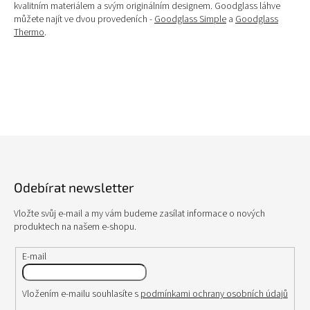
c
kvalitním materiálem a svým originálním designem. Goodglass láhve
í
můžete najít ve dvou provedeních -
Goodglass Simple
a
Goodglass
p
Thermo
.
r
v
k
y
v
ý
p
i
Z
s
á
u
p
Odebírat newsletter
a
t
Vložte svůj e-mail a my vám budeme zasílat informace o nových
í
produktech na našem e-shopu.
E-mail
Vložením e-mailu souhlasíte s
podmínkami ochrany osobních údajů