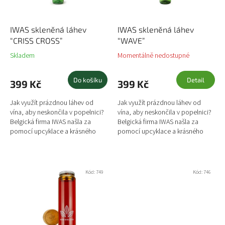
t
o
ů
d
u
IWAS skleněná láhev
IWAS skleněná láhev
k
“CRISS CROSS”
“WAVE”
t
Skladem
Momentálně nedostupné
ů
Do košíku
Detail
399 Kč
399 Kč
Jak využít prázdnou láhev od
Jak využít prázdnou láhev od
vína, aby neskončila v popelnici?
vína, aby neskončila v popelnici?
Belgická firma IWAS našla za
Belgická firma IWAS našla za
pomocí upcyklace a krásného
pomocí upcyklace a krásného
designu řešení, jak takovou láhev
designu řešení, jak takovou láhev
využít. Vzali...
využít. Vzali...
Kód:
749
Kód:
746