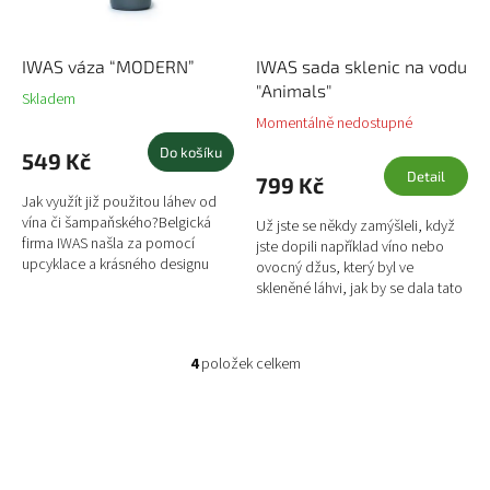
IWAS váza “MODERN”
IWAS sada sklenic na vodu
"Animals"
Skladem
Momentálně nedostupné
Do košíku
549 Kč
Detail
799 Kč
Jak využít již použitou láhev od
vína či šampaňského?Belgická
Už jste se někdy zamýšleli, když
firma IWAS našla za pomocí
jste dopili například víno nebo
upcyklace a krásného designu
ovocný džus, který byl ve
řešení, jak takové láhve znovu
skleněné láhvi, jak by se dala tato
využít. Vzali tyto...
láhev dále využít? Belgická firma
IWAS našla za...
4
položek celkem
O
v
l
á
d
a