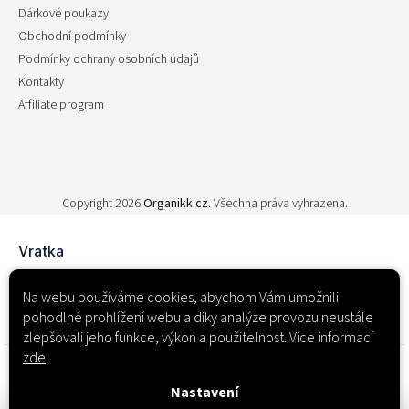
Dárkové poukazy
Obchodní podmínky
Podmínky ochrany osobních údajů
Kontakty
Affiliate program
Copyright 2026
Organikk.cz
. Všechna práva vyhrazena.
Na webu používáme cookies, abychom Vám umožnili
pohodlné prohlížení webu a díky analýze provozu neustále
zlepšovali jeho funkce, výkon a použitelnost. Více informací
zde
.
Nastavení