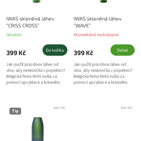
t
o
ů
d
u
IWAS skleněná láhev
IWAS skleněná láhev
k
“CRISS CROSS”
“WAVE”
t
Skladem
Momentálně nedostupné
ů
Do košíku
Detail
399 Kč
399 Kč
Jak využít prázdnou láhev od
Jak využít prázdnou láhev od
vína, aby neskončila v popelnici?
vína, aby neskončila v popelnici?
Belgická firma IWAS našla za
Belgická firma IWAS našla za
pomocí upcyklace a krásného
pomocí upcyklace a krásného
designu řešení, jak takovou láhev
designu řešení, jak takovou láhev
využít. Vzali...
využít. Vzali...
Kód:
978
Kód:
969
Tip