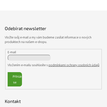
c
í
p
Z
r
á
v
p
k
Odebírat newsletter
a
y
v
t
Vložte svůj e-mail a my vám budeme zasílat informace o nových
ý
í
produktech na našem e-shopu.
p
i
s
E-mail
u
Vložením e-mailu souhlasíte s
podmínkami ochrany osobních údajů
Přihlásit
se
Kontakt