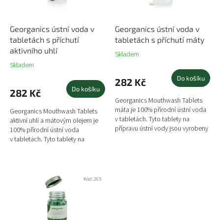
t
o
ů
d
u
Georganics ústní voda v
Georganics ústní voda v
k
tabletách s příchutí
tabletách s příchutí máty
t
aktivního uhlí
Skladem
ů
Skladem
Do košíku
282 Kč
Do košíku
282 Kč
Georganics Mouthwash Tablets
máta je 100% přírodní ústní voda
Georganics Mouthwash Tablets
v tabletách. Tyto tablety na
aktivní uhlí a mátovým olejem je
přípravu ústní vody jsou vyrobeny
100% přírodní ústní voda
ze zcela přírodních ingrediencí a
v tabletách. Tyto tablety na
pomáhají obnovit...
přípravu ústní vody jsou vyrobeny
ze zcela přírodních...
Kód:
265