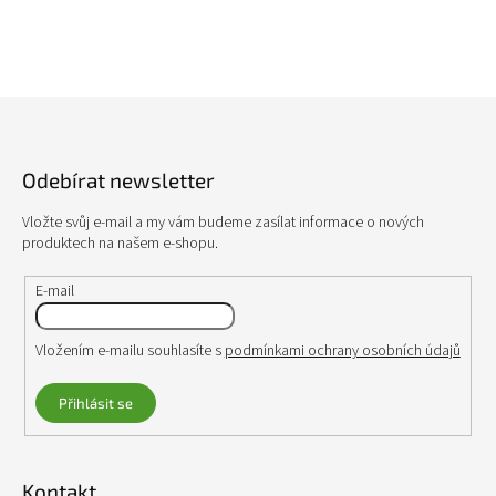
d
a
c
í
p
Z
r
á
v
p
k
Odebírat newsletter
a
y
v
t
Vložte svůj e-mail a my vám budeme zasílat informace o nových
ý
í
produktech na našem e-shopu.
p
i
s
E-mail
u
Vložením e-mailu souhlasíte s
podmínkami ochrany osobních údajů
Přihlásit se
Kontakt