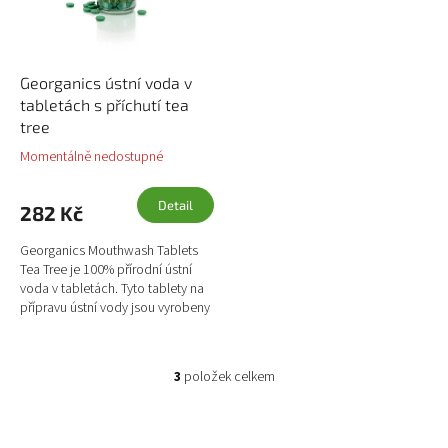
Georganics ústní voda v
tabletách s příchutí tea
tree
Momentálně nedostupné
Detail
282 Kč
Georganics Mouthwash Tablets
Tea Tree je 100% přírodní ústní
voda v tabletách. Tyto tablety na
přípravu ústní vody jsou vyrobeny
ze zcela přírodních ingrediencí,
pomáhají...
3
položek celkem
O
v
l
á