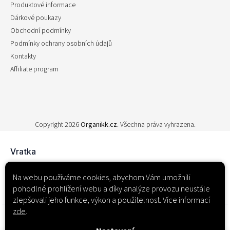
Produktové informace
Dárkové poukazy
Obchodní podmínky
Podmínky ochrany osobních údajů
Kontakty
Affiliate program
Copyright 2026
Organikk.cz
. Všechna práva vyhrazena.
Na webu používáme cookies, abychom Vám umožnili
pohodlné prohlížení webu a díky analýze provozu neustále
zlepšovali jeho funkce, výkon a použitelnost. Více informací
zde
.