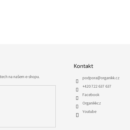
Kontakt
ktech na našem e-shopu.
podpora
@
organikk.cz
+420 722 637 637
Facebook
Organikkcz
Youtube