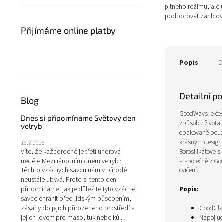
pitného režimu, ale
podporovat zahlcová
jednorázovým plastem
Přijímáme online platby
Popis
D
Detailní p
Blog
GoodWays je česk
Dnes si připomínáme Světový den
způsobu života 
velryb
opakovaně použi
krásným designem
16.2.2025
Borosilikátové s
Víte, že každoročně je třetí únorová
a společně z Go
neděle Mezinárodním dnem velryb?
cvičení.
Těchto vzácných savců nám v přírodě
neustále ubývá. Proto si tento den
Popis:
připomínáme, jak je důležité tyto vzácné
savce chránit před lidským působením,
GoodGlas
zásahy do jejich přirozeného prostředí a
Nápoj ud
jejich lovem pro maso, tuk nebo ků...