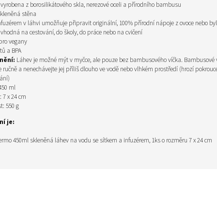
 vyrobena z borosilikátového skla, nerezové oceli a přírodního bambusu
skleněná stěna
infuzérem v láhvi umožňuje připravit originální, 100% přírodní nápoje z ovoce nebo by
 vhodná na cestování, do školy, do práce nebo na cvičení
pro vegany
átů a BPA
nění:
Láhev je možné mýt v myčce, ale pouze bez bambusového víčka. Bambusové v
 ručně a nenechávejte jej příliš dlouho ve vodě nebo vlhkém prostředí (hrozí pokrouc
ání)
450 ml
 7 x 24 cm
: 550 g
í je:
rmo 450ml skleněná láhev na vodu se sítkem a infuzérem, 1ks o rozměru 7 x 24 cm