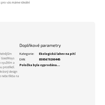
k pro vás máme ideální
době znovupoužitelného...
Doplňkové parametry
itelnějším
Kategorie
:
Ekologická lahev na pití
ábí GoodWays
EAN
:
8595679200445
m využitím a
Položka byla vyprodána…
u prostředí.
 krásný design
e nebo třeba na