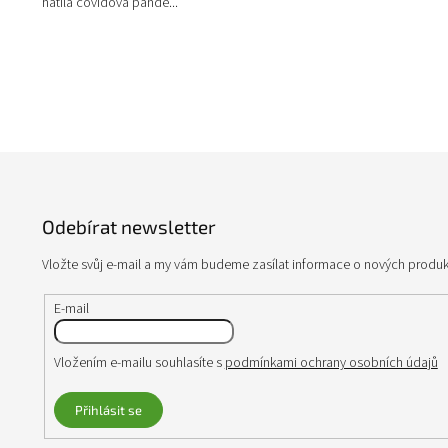
hatila covidová pande...
Z
á
p
Odebírat newsletter
a
t
Vložte svůj e-mail a my vám budeme zasílat informace o nových produ
í
E-mail
Vložením e-mailu souhlasíte s
podmínkami ochrany osobních údajů
Přihlásit se