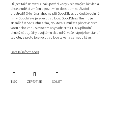
Už jste také unaveni z nakupování vody v plastových láhvích a
chcete udělat změnu s pozitivním dopadem na životní
prostředí? Skleněná láhev na pití GoodGlass od české rodinné
firmy GoodWays je skvělou volbou. GoodGlass Thermo je
skleněná láhev s infuzerém, do které si můžete připravit čistou
vodu nebo vodu s ovocem a vytvořit si tak 100% přírodní,
chutný nápoj. Díky dvojitému sklu udrží vaše nápoje konstantní
teplotu, a proto je skvělou volbou také na čaj nebo kávu.
Detailní informace
TISK
ZEPTAT SE
SDÍLET