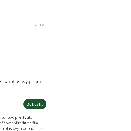
Kód:
755
 bambusový příbor
Do košíku
let nebo piknik, ale
těžovat přírodu dalším
ým plastovým odpadem z