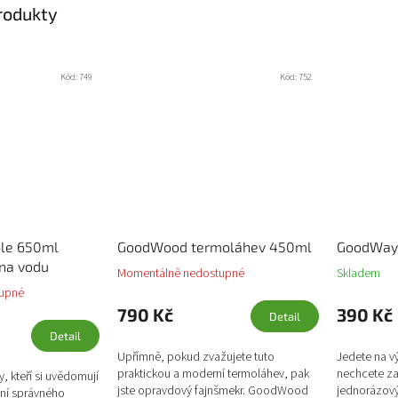
produkty
Kód:
749
Kód:
752
le 650ml
GoodWood termoláhev 450ml
GoodWays
 na vodu
Momentálně nedostupné
Skladem
upné
790 Kč
390 Kč
Detail
Detail
Upřímně, pokud zvažujete tuto
Jedete na vý
praktickou a moderní termoláhev, pak
nechcete za
y, kteří si uvědomují
jste opravdový fajnšmekr. GoodWood
jednorázov
ní správného