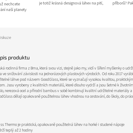
je totiž krásná designová láhev na pití,
příborů? Pa
 už nechcete
se kterou zapůsobíte, kdekoliv ji...
řešení v po
ní naší planety
, pak jste tady...
iskuze
opis produktu
á rodinná firma z Brna, která svou vizi, stejně jako my, vidí v šíření myšlenky o udrž
a ve snižování závislosti na jednorázových plastových výrobcích. Od roku 2017 vyr
telné láhve pod názvem GoodGlass, které se vyznačují vysokou kvalitou, praktický
. Jsou vyrobeny z kvalitních materiálů, které dlouho vydrží a jsou šetrné k životním
klo, nerezová ocel a přírodní bambus v sobě kombinují kvalitní udržitelné materiály a
odGlass dělají opakovaně použitelnou láhev vhodnou na cestování, do školy, do prác
s Thermo je praktická, opakovaně použitelná láhev na horké i studené nápoje
rží teplý až 2 hodiny