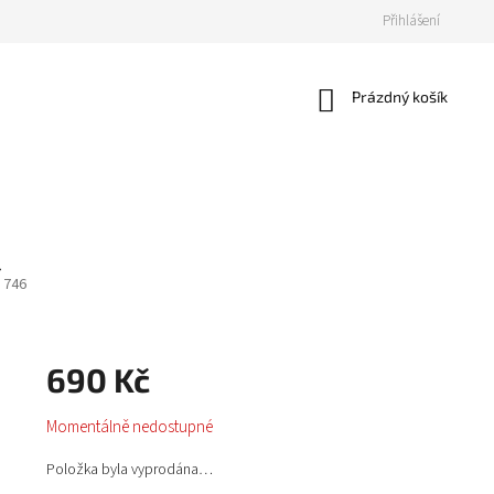
Přihlášení
Nákupní
Prázdný košík
košík
746
690 Kč
Měrná
Momentálně nedostupné
cena:
Položka byla vyprodána…