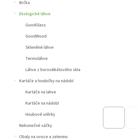
a
Brčka
n
e
Ekologické láhve
l
GoodGlass
GoodWood
Skleněné láhve
Termoláhve
Láhve z borosilikátového skla
Kartáče a houbičky na nádobí
Kartáče na lahve
Kartáče na nádobí
Houbové utěrky
Nekonečné sáčky
Obaly na ovoce a zeleninu