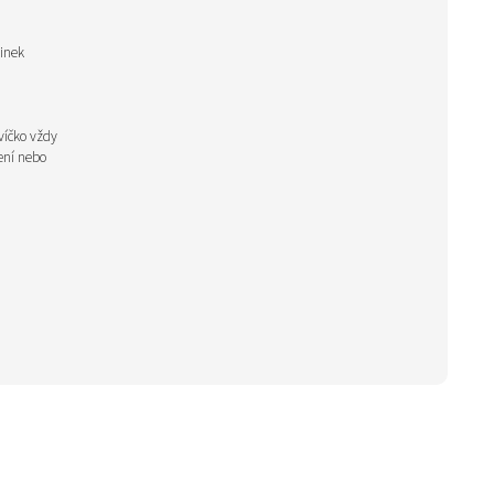
linek
íčko vždy
ení nebo