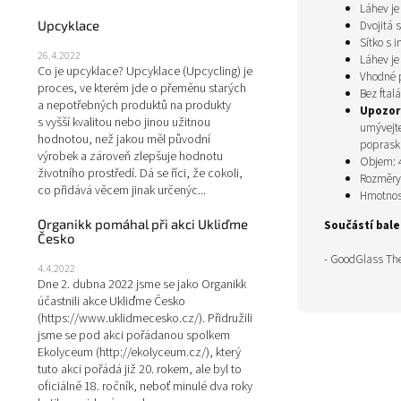
Láhev je
Dvojitá 
Upcyklace
Sítko s 
26.4.2022
Láhev je
Co je upcyklace? Upcyklace (Upcycling) je
Vhodné 
proces, ve kterém jde o přeměnu starých
Bez ftal
a nepotřebných produktů na produkty
Upozor
s vyšší kvalitou nebo jinou užitnou
umývejte
hodnotou, než jakou měl původní
poprask
výrobek a zároveň zlepšuje hodnotu
Objem: 
životního prostředí. Dá se říci, že cokoli,
Rozměry:
co přidává věcem jinak určenýc...
Hmotnost
Organikk pomáhal při akci Ukliďme
Součástí balen
Česko
- GoodGlass The
4.4.2022
Dne 2. dubna 2022 jsme se jako Organikk
účastnili akce Ukliďme Česko
(https://www.uklidmecesko.cz/). Přidružili
jsme se pod akci pořádanou spolkem
Ekolyceum (http://ekolyceum.cz/), který
tuto akci pořádá již 20. rokem, ale byl to
oficiálně 18. ročník, neboť minulé dva roky