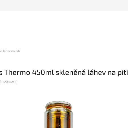
 láhev na pití
 Thermo 450ml skleněná láhev na pití
i hodnocení