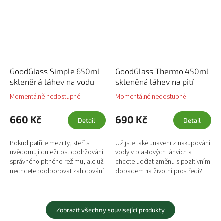
GoodGlass Simple 650ml
GoodGlass Thermo 450ml
skleněná láhev na vodu
skleněná láhev na pití
Momentálně nedostupné
Momentálně nedostupné
660 Kč
690 Kč
Detail
Detail
Pokud patříte mezi ty, kteří si
Už jste také unaveni z nakupování
uvědomují důležitost dodržování
vody v plastových láhvích a
správného pitného režimu, ale už
chcete udělat změnu s pozitivním
nechcete podporovat zahlcování
dopadem na životní prostředí?
naší planety jednorázovým
Skleněná láhev na pití GoodGlass
plastem, pak jste tady...
od české rodinné...
Zobrazit všechny související produkty