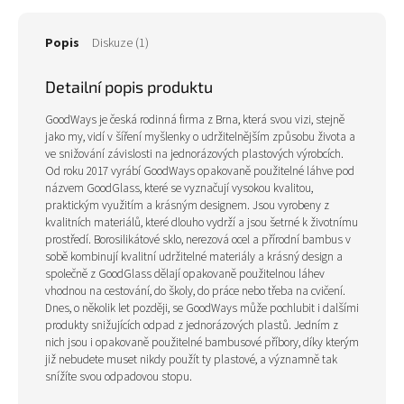
Popis
Diskuze (1)
Detailní popis produktu
GoodWays je česká rodinná firma z Brna, která svou vizi, stejně
jako my, vidí v šíření myšlenky o udržitelnějším způsobu života a
ve snižování závislosti na jednorázových plastových výrobcích.
Od roku 2017 vyrábí GoodWays opakovaně použitelné láhve pod
názvem GoodGlass, které se vyznačují vysokou kvalitou,
praktickým využitím a krásným designem. Jsou vyrobeny z
kvalitních materiálů, které dlouho vydrží a jsou šetrné k životnímu
prostředí. Borosilikátové sklo, nerezová ocel a přírodní bambus v
sobě kombinují kvalitní udržitelné materiály a krásný design a
společně z GoodGlass dělají opakovaně použitelnou láhev
vhodnou na cestování, do školy, do práce nebo třeba na cvičení.
Dnes, o několik let později, se GoodWays může pochlubit i dalšími
produkty snižujících odpad z jednorázových plastů. Jedním z
nich jsou i opakovaně použitelné bambusové příbory, díky kterým
již nebudete muset nikdy použít ty plastové, a významně tak
snížíte svou odpadovou stopu.