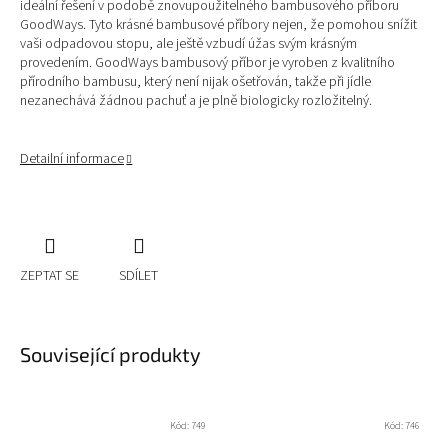
ideální řešení v podobě znovupoužitelného bambusového příboru
GoodWays. Tyto krásné bambusové příbory nejen, že pomohou snížit
vaši odpadovou stopu, ale ještě vzbudí úžas svým krásným
provedením. GoodWays bambusový příbor je vyroben z kvalitního
přírodního bambusu, který není nijak ošetřován, takže při jídle
nezanechává žádnou pachuť
a je plně biologicky rozložitelný.
Detailní informace
ZEPTAT SE
SDÍLET
Související produkty
Kód:
749
Kód:
746