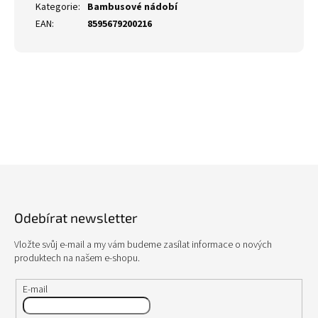
Kategorie
:
Bambusové nádobí
EAN
:
8595679200216
Z
á
p
Odebírat newsletter
a
t
Vložte svůj e-mail a my vám budeme zasílat informace o nových
í
produktech na našem e-shopu.
E-mail