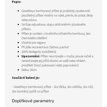
Popis:
GoodWays bambusový příbor je praktický, opakovaně
použitelný příbor vhodný na výlet, piknik, do práce, školy
nebo oslavu
Snižuje odpadovou stopu odstraněním plastového
příboru
Příbor je vyroben z kvalitního přírodního bambusu, bez
chemického ošetření
Vhodné pro vegany
Při jídle nezanechává žádnou pachuť
100% biologicky rozložitelný
Upozornění:
Příbor neumývejte v myčce, pouze ručně a
nenechávejte jej příliš dlouho ve vodě nebo vlhkém
prostředí (hrozí pokroucení nebo popraskání)
Délka: 20cm
Součástí balení je:
- GoodWays bambusový příbor - 1ks lžička, 1ks vidlička, 1ks nůž,
1ks bavlněný pytlík na příbor
Doplňkové parametry