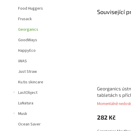
Food Huggers
Související 
Frusack
Georganics
GoodWays
HappyEco
iWAS
Just Straw
Ku.tis skincare
Georganics ústn
LastObject
tabletách s příc
LuNatura
Momentálně nedost
Musk
282 Kč
Ocean Saver