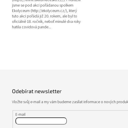
(https://www.uklidmecesko.cz/). Přidružili
jsme se pod akci pořádanou spolkem
Ekolyceum (http://ekolyceum.cz/), který
tuto akci pořádá již 20. rokem, ale byl to
oficiálně 18. ročník, neboť minulé dva roky
hatila covidová pande...
Z
á
p
Odebírat newsletter
a
t
Vložte svůj e-mail a my vám budeme zasílat informace o nových produ
í
E-mail