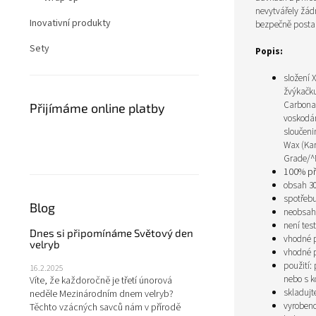
nevytvářely žád
Inovativní produkty
bezpečně postar
Sety
Popis:
složení
X
žvýkačku
Carbonat
Přijímáme online platby
voskodár
sloučeni
Wax (Kar
Grade/^N
100% př
obsah 30
spotřebu
Blog
neobsahu
není tes
Dnes si připomínáme Světový den
vhodné 
velryb
vhodné 
použití:
16.2.2025
nebo s 
Víte, že každoročně je třetí únorová
skladujt
neděle Mezinárodním dnem velryb?
vyrobeno
Těchto vzácných savců nám v přírodě