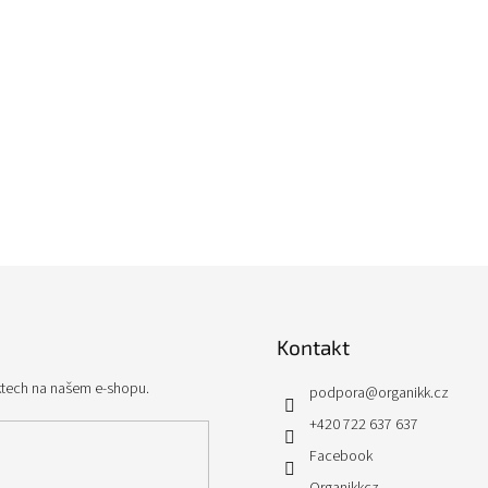
Kontakt
ktech na našem e-shopu.
podpora
@
organikk.cz
+420 722 637 637
Facebook