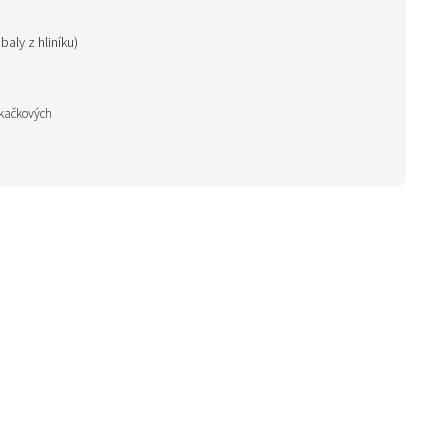
baly z hliníku)
ýkačkových