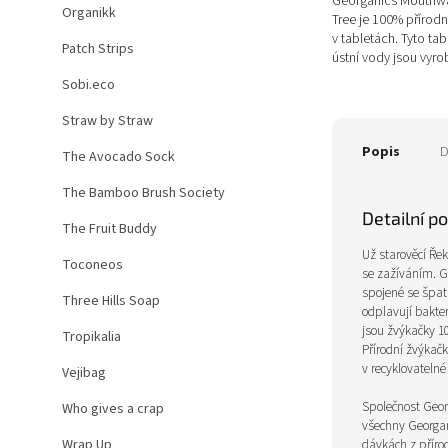
Georganics Mouthwa
Organikk
Tree je 100% přírodn
v tabletách. Tyto tab
Patch Strips
ústní vody jsou vyro
přírodních ingredien
Sobi.eco
Straw by Straw
Popis
D
The Avocado Sock
The Bamboo Brush Society
Detailní p
The Fruit Buddy
Už starověcí Řek
Toconeos
se zažíváním.
G
spojené se špat
Three Hills Soap
odplavují bakter
jsou žvýkačky 10
Tropikalia
Přírodní žvýkač
v recyklovatelné
Vejibag
Společnost Georg
Who gives a crap
všechny Georgan
Wrap Up
dávkách z příro