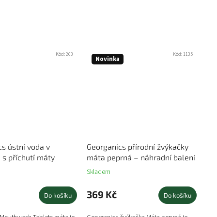
Kód:
263
Kód:
1135
Novinka
s ústní voda v
Georganics přírodní žvýkačky
 s příchutí máty
máta peprná – náhradní balení
Skladem
369 Kč
Do košíku
Do košíku