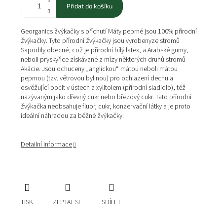
Přidat do košíku
Georganics žvýkačky s příchutí Máty peprné jsou 100% přírodní
žvýkačky. Tyto přírodní žvýkačky jsou vyrobeny
ze stromů
Sapodily obecné
, což je přírodní bílý latex, a Arabské gumy,
neboli pryskyřice získávané z mízy některých druhů stromů
Akácie. Jsou ochuceny „anglickou“ mátou neboli mátou
peprnou (tzv. větrovou bylinou) pro ochlazení dechu a
osvěžující pocit v ústech a xylitolem (přírodní sladidlo), též
nazývaným jako dřevný cukr nebo březový cukr. Tato přírodní
žvýkačka neobsahuje fluor, cukr, konzervační látky a je proto
ideální náhradou za běžné žvýkačky.
Detailní informace
TISK
ZEPTAT SE
SDÍLET