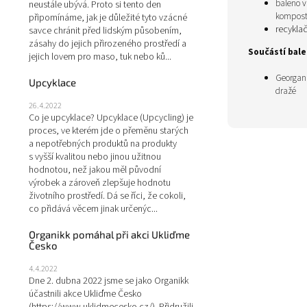
baleno v
neustále ubývá. Proto si tento den
komposto
připomínáme, jak je důležité tyto vzácné
recyklač
savce chránit před lidským působením,
zásahy do jejich přirozeného prostředí a
Součástí balen
jejich lovem pro maso, tuk nebo ků...
Georgani
Upcyklace
dražé
26.4.2022
Co je upcyklace? Upcyklace (Upcycling) je
proces, ve kterém jde o přeměnu starých
a nepotřebných produktů na produkty
s vyšší kvalitou nebo jinou užitnou
hodnotou, než jakou měl původní
výrobek a zároveň zlepšuje hodnotu
životního prostředí. Dá se říci, že cokoli,
co přidává věcem jinak určenýc...
Organikk pomáhal při akci Ukliďme
Česko
4.4.2022
Dne 2. dubna 2022 jsme se jako Organikk
účastnili akce Ukliďme Česko