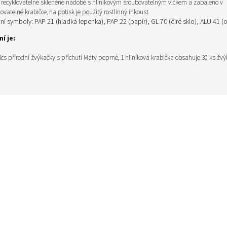
 recyklovatelné skleněné nádobě s hliníkovým šroubovatelným víčkem a zabaleno v
vatelné krabičce, na potisk je použitý rostlinný inkoust
ní symboly: PAP 21 (hladká lepenka), PAP 22 (papír), GL 70 (čiré sklo), ALU 41 (o
í je:
cs přírodní žvýkačky s příchutí Máty peprné,
1 hliníková krabička obsahuje 30 ks žv