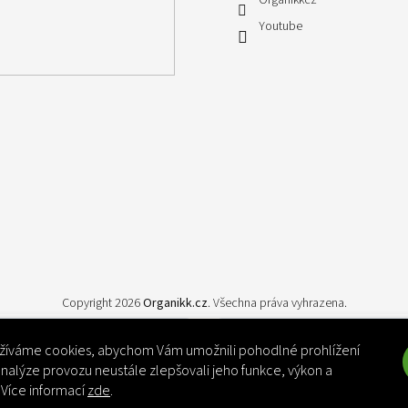
Organikkcz
Youtube
Copyright 2026
Organikk.cz
. Všechna práva vyhrazena.
íváme cookies, abychom Vám umožnili pohodlné prohlížení
nalýze provozu neustále zlepšovali jeho funkce, výkon a
 Více informací
zde
.