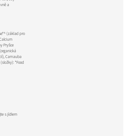
ivně a
se*^ (základ pro
 Calcium
ny Pryšce
 (organická
ií), Carnauba
(složky): *Food
te s jídlem