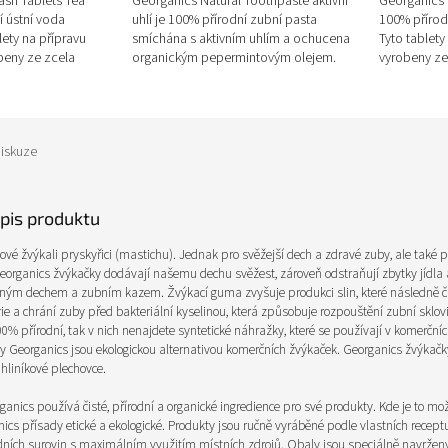
sh Tablets Tea
Georganics Natural Toothpaste aktivní
Georganics 
í ústní voda
uhlí je 100% přírodní zubní pasta
100% přírodn
lety na přípravu
smíchána s aktivním uhlím a ochucena
Tyto tablety
beny ze zcela
organickým pepermintovým olejem.
vyrobeny ze
cí, pomáhají...
Studie prokázaly, že pepermintový...
ingrediencí 
iskuze
opis produktu
ové žvýkali pryskyřici (mastichu). Jednak pro svěžejší dech a zdravé zuby, ale také 
eorganics
žvýkačky dodávají našemu dechu svěžest, zároveň odstraňují zbytky jídla 
ným dechem a zubním kazem. Žvýkací guma zvyšuje produkci slin, které následně čis
ie a chrání zuby před bakteriální kyselinou, která způsobuje rozpouštění zubní sklov
0% přírodní, tak v nich nenajdete syntetické náhražky, které se používají v komerční
ky Georganics jsou ekologickou alternativou komerčních žvýkaček. Georganics žvýkačk
 hliníkové plechovce.
anics používá čisté, přírodní a organické ingredience pro své produkty. Kde je to mož
ics přísady etické a ekologické. Produkty jsou ručně vyráběné podle vlastních recept
dních surovin s maximálním využitím místních zdrojů. Obaly jsou speciálně navrženy