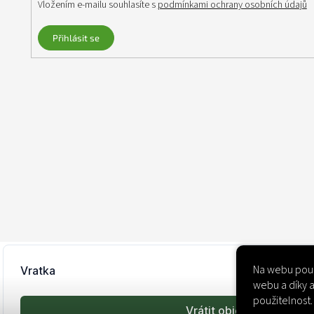
Vložením e-mailu souhlasíte s
podmínkami ochrany osobních údajů
Přihlásit se
Na webu použ
webu a díky a
použitelnost.