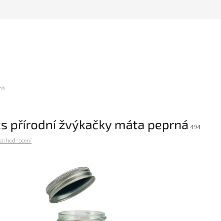
ná
s přírodní žvýkačky máta peprná
494
ti hodnocení