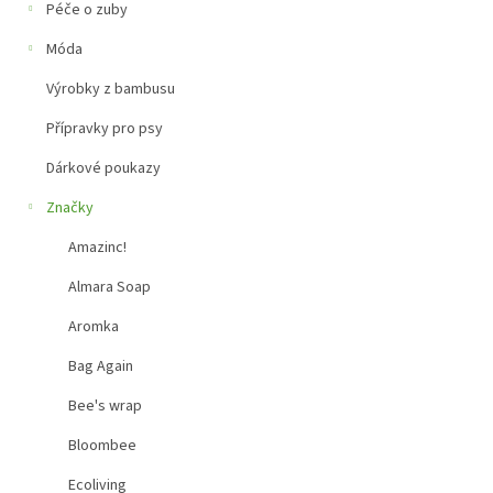
a
Péče o zuby
n
e
Móda
l
Výrobky z bambusu
Přípravky pro psy
Dárkové poukazy
Značky
Amazinc!
Almara Soap
Aromka
Bag Again
Bee's wrap
Bloombee
Ecoliving