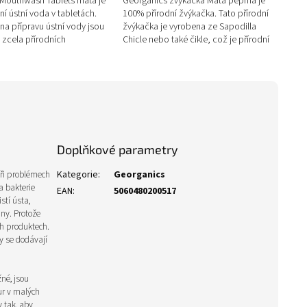
Mouthwash Tablets máta je
Georganics žvýkačka Máta peprná je
í ústní voda v tabletách.
100% přírodní žvýkačka. Tato přírodní
 na přípravu ústní vody jsou
žvýkačka je vyrobena ze Sapodilla
 zcela přírodních
Chicle nebo také čikle, což je přírodní
a pomáhají obnovit...
bílý latex získávaný ze stromů...
Doplňkové parametry
při problémech
Kategorie
:
Georganics
a bakterie
EAN
:
5060480200517
tí ústa,
iny.
Protože
ch produktech.
y se dodávají
né, jsou
ur v malých
 tak, aby