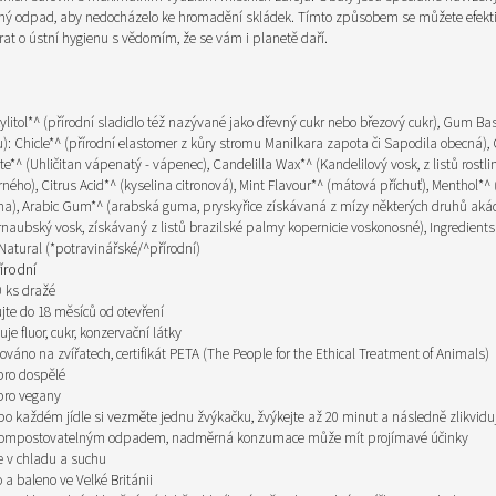
ný odpad, aby nedocházelo ke hromadění skládek. Tímto způsobem se můžete efekt
at o ústní hygienu s vědomím, že se vám i planetě daří.
ylitol*^ (přírodní sladidlo též nazývané jako dřevný cukr nebo březový cukr), Gum Ba
): Chicle*^ (přírodní elastomer z kůry stromu Manilkara zapota či Sapodila obecná),
e*^ (Uhličitan vápenatý - vápenec), Candelilla Wax*^ (Kandelilový vosk, z listů rostli
ného), Citrus Acid*^ (kyselina citronová), Mint Flavour*^ (mátová příchuť), Menthol*^
na), Arabic Gum*^ (arabská guma, pryskyřice získávaná z mízy některých druhů akác
naubský vosk, získávaný z listů brazilské palmy kopernicie voskonosné), Ingredients 
atural (*potravinářské/^přírodní)
írodní
 ks dražé
jte do 18 měsíců od otevření
je fluor, cukr, konzervační látky
továno na zvířatech, certifikát PETA (The People for the Ethical Treatment of Animals)
pro dospělé
pro vegany
 po každém jídle si vezměte jednu žvýkačku, žvýkejte až 20 minut a následně zlikviduj
kompostovatelným odpadem,
nadměrná konzumace může mít projímavé účinky
e v chladu a suchu
 a baleno ve Velké Británii