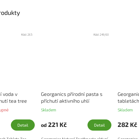
produkty
Kód:
265
Kód:
249/60
í voda v
Georganics přírodní pasta s
Georganic
hutí tea tree
příchutí aktivního uhlí
tabletách
upné
Skladem
Skladem
221 Kč
282 Kč
od
Detail
Detail