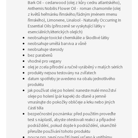
Bark Oil – cedarwood (olej z kůry
cedru atlantského),
Anthemis Nobilis Flower Oil -
roman chamomile (olej
z květů heřmánku římského/řádným jménem rmenu
římského), Limonene, Linalool - Naturally Occurring In
Essential Oils (přirozeně se vyskytující látky v
esenciálních/éterických olejích)
neobsahuje toxické chemikálie a škodlivé látky
neobsahuje umělá barviva a vůně
neobsahuje steroidy
bez parabenů
vhodné pro vegany
olej je zcela přírodní a ručně vyráběný v malých sériích
produkty nejsou testovány na zvířatech
datum spotřeby je uvedeno na obalu jednotlivého
produktu
jak používat olej po holení: naneste malé množství
oleje po holení (pár kapek) do dlaně a jemně
vmasírujte do pokožky obličeje a krku nebo jiných
částí těla
bezpečnostní poznámka: před použitím proveďte
test s náplastí, abyste otestovali reakci a případné
podráždění, pokud dojde k podráždění, okamžitě
přerušte používání tohoto produktu
pouze pro zevní použití (není určeno k vnitřnímu