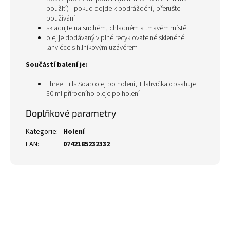
použití)
- pokud dojde k podráždění, přerušte
používání
skladujte na suchém, chladném a tmavém místě
olej je dodávaný v plně recyklovatelné skleněné
lahvičce s hliníkovým uzávěrem
Součástí balení je:
Three Hills Soap olej po holení, 1 lahvička obsahuje
30 ml přírodního oleje po holení
Doplňkové parametry
Kategorie
:
Holení
EAN
:
0742185232332