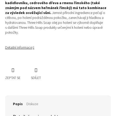
kadidlovníku, cedrového dřeva a rmenu římského (také
známým pod názvem heřmánek římský) má tato kombinace
za výsledek osvěžující vůni.
Jemné přírodní ingredience pečují o
citlivou, po holení podrážděnou pokožku, zanechávají ji hladkou a
hydratovanou. Three Hills Soap olej po holení se výborně doplňuje
s dalšími Three Hills Soap produkty určenými k holení nebo úpravě
pokožky.
Detailní informace
ZEPTAT SE
SDÍLET
Popis
Diskuze