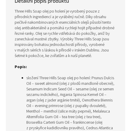
Detailní popis produktu
Three Hills Soap olej po holení je vyrobený pouze z
přírodních ingrediencí a je vyráběný ručně. Díky obsahu
pečlivě nakombinovaných esenciálních olejů působí tento
olej antibakteriálně a pomáhá rychleji hojit případné drobné
řezné ranky.
Olej se rychle vstřebává do pokožky, aniž by
zanechával mastné zbytky. Výrobky Three Hills Soap jsou
inspirovány bohatou jednoduchostí přírody, vyrobené
v malých sériích s láskou k přírodě v irském Dublinu. Jsou
šetrné k pokožce, ke zvířatům a k naší planetě.
Popis:
složení Three Hills Soap olej po holení: Prunus Dulcis
Oil – sweet almond (olej z plodů mandloně obecné),
Sesamum Indicum Seed Oil – sesame (olej ze semen
sezamu indického), Argania Spinosa Kernel Oil –
argan (olej z jader argánie trnité), Oenothera Biennis
Oil – evening primrose (olej z pupalky dvouleté),
Menthol – menthol (silice máty peprné), Melaleuca
Alternifolia Gum Oil – tea tree (olej z tea tree),
Boswellia Carterii Gum Oil – frankincense (olej
z pryskyřice kadidlovníku pravého), Cedrus Atlantica