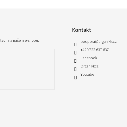
Kontakt
ktech na našem e-shopu.
podpora
@
organikk.cz
+420 722 637 637
Facebook
Organikkcz
Youtube