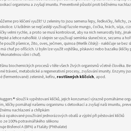
oxikací organismu a zvyšují imunitu. Preventivně působí proti běžnému nachlaz
eme pro klíčení využít? U zeleniny to jsou semena řepy, ředkvičky, řeřichy, zel
kolice. U luštěnin se nejčastěji využívají fazole mungo, čočka, hrách, sója, ci
íčky velmi rychle, a proto se musí kontrolovat, aby na nich nenarostly listy, jin
trpké a lehce nahořklé. U olejnin se využívají semínka slunečnice, sezamu a hoř
e použít pšenice, žito, oves, ječmen, quinoa (Merlík čilský) - nakličuje se bez s
má chuť po oříšcích. U bylin lze využít vojtěšku, pískavici nebo bazalku (klíčky
ekonatelnou vůni i chuť).
většinu biochemických procesů v těle všech živých organismů včetně člověka
. Be
né trávení, metabolické a regenerativní procesy, zvyšování imunity. Enzymy js
é (fermentované) zelenině, kefíru,
rostlinných klíčcích
, apod.
Huggers ® slouží k vypěstovaní klíčků, jejich konzumací výrazně pomáháme or
ím, klíčky pomáhají našemu organismu s detoxikací a zvyšují naši imunitu, prev
ěžnému nachlazení a chřipkám
vá opakované používání jednorázových obalů a výplní při pěstování klíčků
o ze 100% potravinářského silikonu
je Bisfenol A (BPA) a Ftaláty (Phthalate)