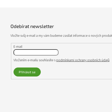
Z
á
p
Odebírat newsletter
a
t
Vložte svůj e-mail a my vám budeme zasílat informace o nových produ
í
E-mail
Vložením e-mailu souhlasíte s
podmínkami ochrany osobních údajů
Přihlásit se