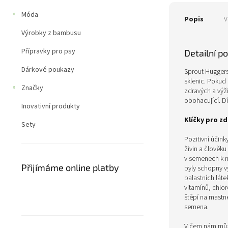
Móda
Popis
V
Výrobky z bambusu
Přípravky pro psy
Detailní p
Dárkové poukazy
Sprout Huggers 
sklenic. Pokud
Značky
zdravých a výž
obohacující. D
Inovativní produkty
Klíčky pro zd
Sety
Pozitivní účink
živin a člověk
v semenech k m
Přijímáme online platby
byly schopny vy
balastních lát
vitamínů, chlor
štěpí na mastné
semena.
V čem nám můž