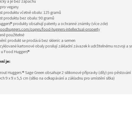
xický a je bez zápachu
pro vegany
t produktu včetně obalu: 125 gramů
t produktu bez obalu: 90 gramů
ggers® produkty obsahují patenty a ochranné známky (více zde)
/foodhuggers.com/pages/food-huggers-intellectual-property
ně použitelné
ění: produkt se prodává bez sklenic a semen
cyklované kartonové obaly posilují základní závazek k udržitelnému rozvoji a s
 u Food Huggers®
ní je:
out Huggers ® Sage Green obsahuje 2 silikonové přípravky (díly) pro pěstování 
h 9 x 9 x 5,5 cm (sítko na odkapávání a základnu pro umístění sítka)