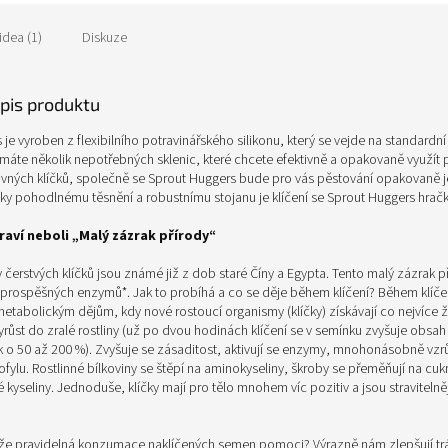
idea (1)
Diskuze
opis produktu
je vyroben z flexibilního potravinářského silikonu, který se vejde na standardní 
 máte několik nepotřebných sklenic, které chcete efektivně a opakovaně využít 
ivných klíčků, společně se Sprout Huggers bude pro vás pěstování opakovaně
íky pohodlnému těsnění a robustnímu stojanu je klíčení se Sprout Huggers hrač
raví neboli „Malý zázrak přírody“
y čerstvých klíčků jsou známé již z dob staré Číny a Egypta. Tento malý zázrak př
u prospěšných enzymů*. Jak to probíhá a co se děje během klíčení? Během klíč
etabolickým dějům, kdy nové rostoucí organismy (klíčky) získávají co nejvíce ž
růst do zralé rostliny (už po dvou hodinách klíčení se v semínku zvyšuje obsah
ek o 50 až 200 %). Zvyšuje se zásaditost, aktivují se enzymy, mnohonásobně vz
ofylu. Rostlinné bílkoviny se štěpí na aminokyseliny, škroby se přeměňují na cukr
 kyseliny. Jednoduše, klíčky mají pro tělo mnohem víc pozitiv a jsou stravitelně
e pravidelná konzumace naklíčených semen pomoci? Výrazně nám zlepšují trá