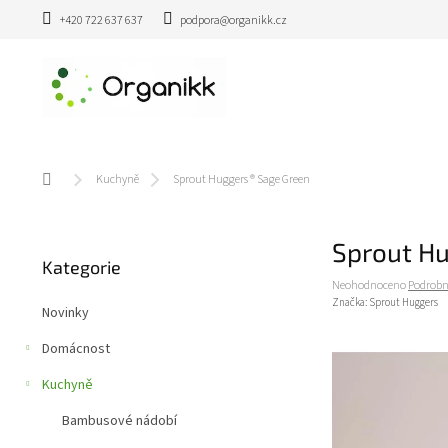
Přejít
+420 722 637 637
podpora@organikk.cz
na
obsah
Domů
Kuchyně
Sprout Huggers ® Sage Green
P
Sprout Hu
Přeskočit
o
Kategorie
kategorie
s
Průměrné
Neohodnoceno
Podrobn
t
hodnocení
Značka:
Sprout Huggers
Novinky
r
produktu
a
je
Domácnost
0,0
n
z
n
Kuchyně
5
í
hvězdiček.
Bambusové nádobí
p