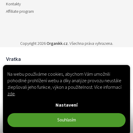
Kontakty
Affiliate program
Copyright 2026
Organikk.cz
. Všechna práva vyhrazena.
Na webu používáme cookies, abychom Vám umožnili
pohodlné prohlížení webu a díky analýze provozu neustále
zlepšovali jeho funkce, výkon a použitelnost. Více informací
zde
.
Nastavení
Souhlasím