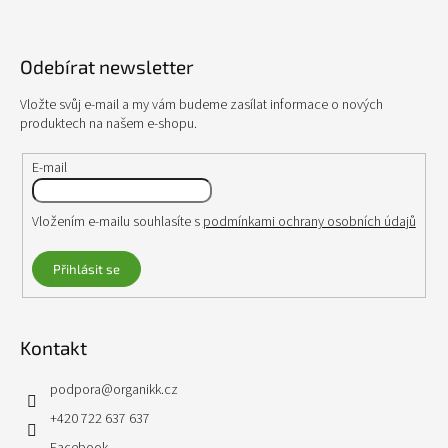
Z
á
p
Odebírat newsletter
a
t
Vložte svůj e-mail a my vám budeme zasílat informace o nových
í
produktech na našem e-shopu.
E-mail
Vložením e-mailu souhlasíte s
podmínkami ochrany osobních údajů
Přihlásit se
Kontakt
podpora
@
organikk.cz
+420 722 637 637