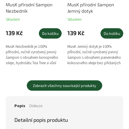
MusK přírodní šampon
MusK přírodní šampon
Nezbedník
Jemný dotyk
Skladem
Skladem
139 Kč
139 Kč
Do košíku
Do košíku
MusK Nezbedník je 100%
MusK Jemný dotyk je 100%
přírodní, ručně vyrobený pevný
přírodní, ručně vyrobený pevný
šampon s obsahem konopného
šampon s obsahem panenského
oleje, hydrolátu Tea Tree a vůní
kokosového eleje bez přidaných
Tea Tree (Kajeput střídavolistý) v
barviv a vůní. Šampon je vhodný
kombinaci s citronem a...
pro citlivou pokožku. Tuhý...
Zobrazit všechny související produkty
Popis
Diskuze
Detailní popis produktu