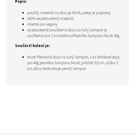
Popis:
použitý materiál na dózu je hliník, polep je papírový
100% recyklovatelný
materiál
vhodné pro vegany
opakovatelně použitelná dóza na tuhý šampon je
využitelná pro 1 ks tuhého přírodního šamponu MusK 40g
Součástí balení je:
MusK Přenosná dóza na tuhý šampon
, 1 ks hliníkové dózy
pro 40g pevného šamponu MusK, průměr 5,5 cm, výška 3
cm, dóza neobsahuje pevný šampon