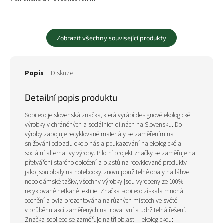
přibližně dvou plastových láhví a
jednoho...
Zobrazit všechny související produkty
Popis
Diskuze
Detailní popis produktu
Sobi.eco je slovenská značka, která vyrábí designové ekologické
výrobky v chráněných a sociálních dílnách na Slovensku. Do
výroby zapojuje recyklované materiály se zaměřením na
snižování odpadu okolo nás a poukazování na ekologické a
sociální alternativy výroby. Pilotní projekt značky se zaměřuje na
přetváření starého oblečení a plastů na recyklované produkty
jako jsou obaly na notebooky, znovu použitelné obaly na láhve
nebo dámské tašky, všechny výrobky jsou vyrobeny ze 100%
recyklované netkané textilie.
Značka sobi.eco získala mnohá
ocenění a byla prezentována na různých místech ve světě
v průběhu akcí zaměřených na inovativní a udržitelná řešení.
Značka sobi.eco se zaměřuje na tři oblasti – ekologickou: