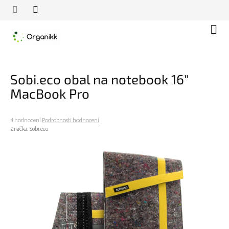
Přejít
na
obsah
Náku
koší
Sobi.eco obal na notebook 16"
MacBook Pro
Průměrné
4 hodnocení
Podrobnosti hodnocení
hodnocení
Značka:
Sobi.eco
produktu
je
4,0
z
5
hvězdiček.