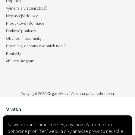
Doprava
Výměna a vrácení zboží
Nejčastější dotazy
Produktové informace
Dárkové poukazy
Obchodní podmínky
Podmínky ochrany osobních údajů
Kontakty
Affiliate program
Copyright 2026
Organikk.cz
. Všechna práva vyhrazena.
Na webu používáme cookies, abychom Vám umožnili
pohodlné prohlížení webu a díky analýze provozu neustále