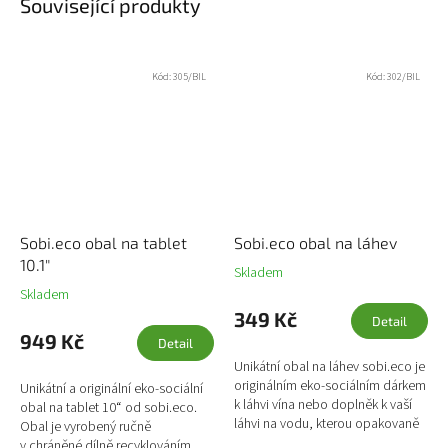
Související produkty
Kód:
305/BIL
Kód:
302/BIL
Sobi.eco obal na tablet
Sobi.eco obal na láhev
10.1"
Skladem
Skladem
349 Kč
Detail
949 Kč
Detail
Unikátní obal na láhev sobi.eco je
originálním eko-sociálním dárkem
Unikátní a originální eko-sociální
k láhvi vína nebo doplněk k vaší
obal na tablet 10“ od sobi.eco.
láhvi na vodu, kterou opakovaně
Obal je vyrobený ručně
plníte vodou a předcházíte tak...
v chráněné dílně recyklováním