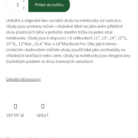
Přidat do košíku
Unikátní a originální eko-sociální obaly na notebooky od sobi.eco.
Obaly jsou vyrobeny ručně v chráněné dílně recyklováním přibližně
dvou plastových láhví a jednoho starého trička na jeden obal
notebooku.
Obaly jsou k dispozici v
8
velikostech 11“, 13“, 14“, 15“S,
15“XL, 13“Mac,
15,4" Mac
a 16“MacBook Pro.
Díky jejich
termo-
izolačním vlastnostem
můžete obaly použít také jako podsedáky na
chladných lavičkách nebo zemi. Obaly na notebooky jsou designovány
bavlněným páskem ve dvou barevných variantách.
Detailní informace
ZEPTAT SE
SDÍLET