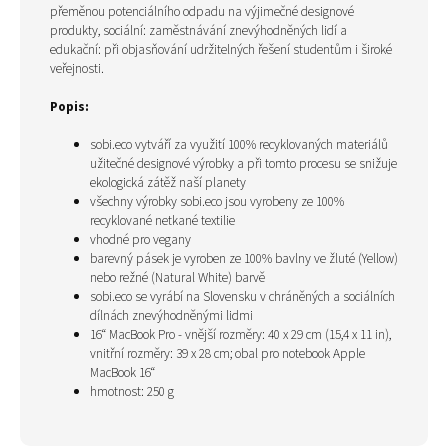
přeměnou potenciálního odpadu na výjimečné designové
produkty, sociální: zaměstnávání znevýhodněných lidí a
edukační: při objasňování udržitelných řešení studentům i široké
veřejnosti.
Popis:
sobi.eco vytváří za využití 100% recyklovaných materiálů
užitečné designové výrobky a při tomto procesu se snižuje
ekologická zátěž naší planety
všechny výrobky sobi.eco jsou vyrobeny ze 100%
recyklované netkané textilie
vhodné pro vegany
barevný pásek je vyroben ze 100% bavlny ve žluté (Yellow)
nebo režné (Natural White) barvě
sobi.eco se vyrábí na Slovensku v
chráněných a sociálních
dílnách znevýhodněnými lidmi
16“
MacBook Pro
- vnější rozměry:
40 x 29 cm (15,4 x 11 in)
,
vnitřní rozměry: 39 x 28 cm;
obal pro notebook
Apple
MacBook 16“
hmotnost: 250 g