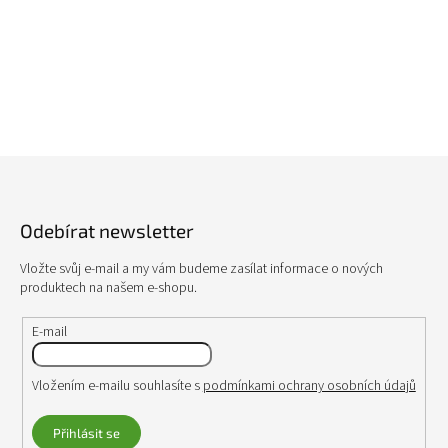
Z
á
p
Odebírat newsletter
a
t
Vložte svůj e-mail a my vám budeme zasílat informace o nových
í
produktech na našem e-shopu.
E-mail
Vložením e-mailu souhlasíte s
podmínkami ochrany osobních údajů
Přihlásit se