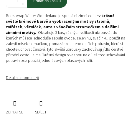
Přidat do košíku
Bee's wrap Winter Wonderland je speciální zimní edice
v krásné
světlé krémové barvě a vyobrazenými motivy stromů,
zvířátek, větviček, auta s vánočním stromečkem a dalšími
zimními motivy.
Obsahuje 3 kusy různých velikostí ubrousků, do
kterých můžete jednoduše zabalit ovoce, zeleninu, svačinku, použít na
zakrytí misek s omáčkou, pomazánkou nebo dalších potravin, které si
chcete uchovat čerstvé. Tyto skvělé ubrousky zachovávají jídlo čerstvé
přírodní cestou a mají krásný design s vazbou na důležitost uchovávání
potravin bez použití jednorázových plastových fólií.
Detailní informace
ZEPTAT SE
SDÍLET