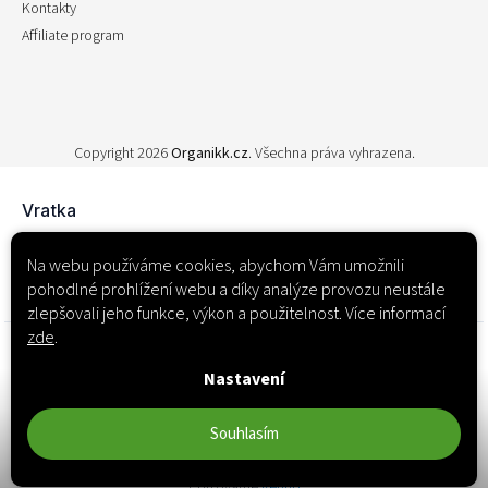
Kontakty
Affiliate program
Copyright 2026
Organikk.cz
. Všechna práva vyhrazena.
Na webu používáme cookies, abychom Vám umožnili
pohodlné prohlížení webu a díky analýze provozu neustále
zlepšovali jeho funkce, výkon a použitelnost. Více informací
zde
.
Nastavení
Souhlasím
Používáme
Retino