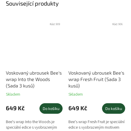
Související produkty
Kód:
909
Kód:
906
Voskovaný ubrousek Bee's
Voskovaný ubrousek Bee's
wrap Into the Woods
wrap Fresh Fruit (Sada 3
(Sada 3 kusů)
kusů)
Skladem
Skladem
649 Kč
649 Kč
Do košíku
Do košíku
Bee's wrap Into the Woods je
Bee's wrap Fresh Fruit je speciální
speciální edice s vyobrazeným
edice s vyobrazeným motivem