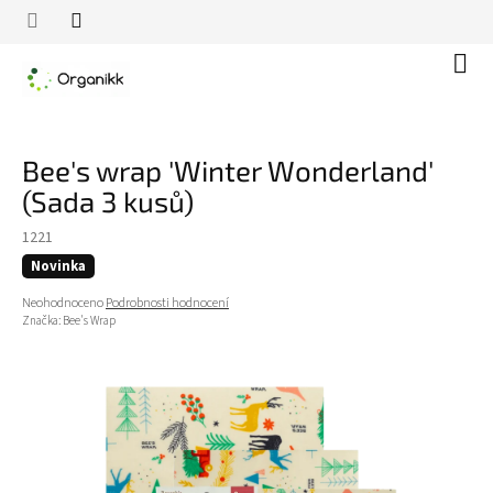
Přejít
na
obsah
Náku
koší
Bee's wrap 'Winter Wonderland'
(Sada 3 kusů)
1221
Novinka
Průměrné
Neohodnoceno
Podrobnosti hodnocení
hodnocení
Značka:
Bee's Wrap
produktu
je
0,0
z
5
hvězdiček.