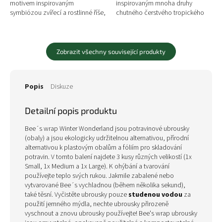
motivem inspirovaným
inspirovaným mnoha druhy
symbiózou zvířecí a rostlinné říše,
chutného čerstvého tropického
který se mysticky propojuje ve
ovoce jako jsou pomeranče,
formě zobrazení květu na těle...
limetky, grapefruity, fíky,...
Zobrazit všechny související produkty
Popis
Diskuze
Detailní popis produktu
Bee´s wrap Winter Wonderland jsou potravinové ubrousky
(obaly) a jsou ekologicky udržitelnou alternativou, přírodní
alternativou k plastovým obalům a fóliím pro skladování
potravin. V tomto balení najdete 3 kusy různých velikostí (1x
Small, 1x Medium a 1x Large). K ohýbání a tvarování
používejte teplo svých rukou. Jakmile zabalené nebo
vytvarované Bee´s vychladnou (během několika sekund),
také těsní. Vyčistěte ubrousky pouze
studenou vodou
za
použití jemného mýdla, nechte ubrousky přirozeně
vyschnout a znovu ubrousky používejte! Bee's wrap ubrousky