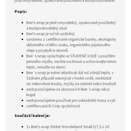
jsou omyvatelné, opakovaně použitelné a kompostovatelné.
Popis:
Bee's wrap je plně omyvatelný, opakovaně použitelný
a kompostovatelný obal
Bee's wrap je ručně vyráběný
vyrobeno z certifikované organické bavlny, ekologicky
sklízeného včelího vosku, organického jojobového
oleje a pryskyřice stromů
Bee´s wrap oplachujte ve STUDENÉ VODĚ s použitím
jemného mýdla, nechte uschnout a uchovávejte mimo
teplo, nesušte na slunci
Bee´s wrap je nutné skladovat dál od zdrojů tepla, v
žádném případě neumývat v horké vodě, nevkládat
do mikrovlnné trouby, myčky na nádobí nebo trouby!!!
nedoporučujeme na ubrouscích Bee´s wrap něco
krájet
nedoporučujeme používat pro uskladnění masa a ryb
certifikovaná B-Corp společnost
Součástí balení je:
1x Bee's wrap Winter Wonderland Small (17,5 x 20