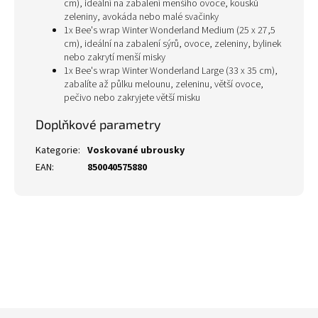
cm), ideální na zabalení menšího ovoce, kousků
zeleniny, avokáda nebo malé svačinky
1x Bee's wrap Winter Wonderland Medium (25 x 27,5
cm), ideální na zabalení sýrů, ovoce, zeleniny, bylinek
nebo zakrytí menší misky
1x Bee's wrap Winter Wonderland Large (33 x 35 cm),
zabalíte až půlku melounu, zeleninu, větší ovoce,
pečivo nebo zakryjete větší misku
Doplňkové parametry
Kategorie
:
Voskované ubrousky
EAN
:
850040575880
Z