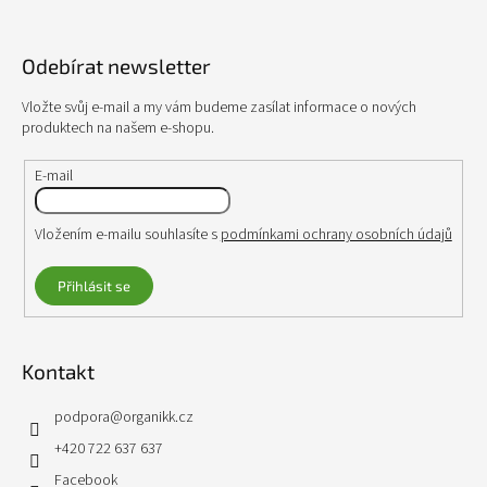
á
p
Odebírat newsletter
a
t
Vložte svůj e-mail a my vám budeme zasílat informace o nových
í
produktech na našem e-shopu.
E-mail
Vložením e-mailu souhlasíte s
podmínkami ochrany osobních údajů
Přihlásit se
Kontakt
podpora
@
organikk.cz
+420 722 637 637
Facebook