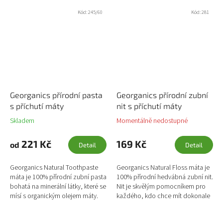
Kód:
245/60
Kód:
281
Georganics přírodní pasta
Georganics přírodní zubní
s příchutí máty
nit s příchutí máty
Skladem
Momentálně nedostupné
221 Kč
169 Kč
od
Detail
Detail
Georganics Natural Toothpaste
Georganics Natural Floss máta je
máta je 100% přírodní zubní pasta
100% přírodní hedvábná zubní nit.
bohatá na minerální látky, které se
Nit je skvělým pomocníkem pro
mísí s organickým olejem máty.
každého, kdo chce mít dokonale
Olej z máty má silné antiseptické
vyčištěné zuby bez sebemenších
účinky,...
nečistot a samotná...