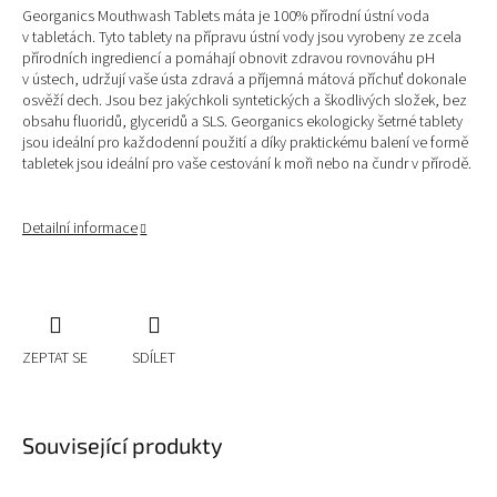
Georganics Mouthwash Tablets máta je 100% přírodní ústní voda
v tabletách. Tyto tablety na přípravu ústní vody jsou vyrobeny ze zcela
přírodních ingrediencí a pomáhají obnovit zdravou rovnováhu pH
v ústech, udržují vaše ústa zdravá a příjemná mátová příchuť dokonale
osvěží dech. Jsou bez jakýchkoli syntetických a škodlivých složek, bez
obsahu fluoridů, glyceridů a SLS. Georganics ekologicky šetrné tablety
jsou ideální pro každodenní použití a díky praktickému balení ve formě
tabletek jsou ideální pro vaše cestování k moři nebo na čundr v přírodě.
Detailní informace
ZEPTAT SE
SDÍLET
Související produkty