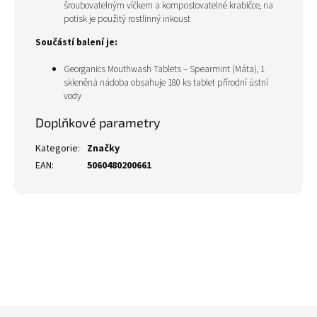
šroubovatelným víčkem a kompostovatelné krabičce, na
potisk je použitý rostlinný inkoust
Součástí balení je:
Georganics Mouthwash Tablets – Spearmint (Máta),
1
skleněná nádoba obsahuje 180 ks tablet přírodní ústní
vody
Doplňkové parametry
Kategorie
:
Značky
EAN
:
5060480200661
Z