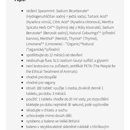
složení
Spearmint
:
Sodium Bicarbonate^
(Hydrogenuhličitan sodný = jedlá soda)
, Tartaric Acid^
(Kyselina vinná), Citric Acid^ (Kyselina citronová), Mentha
Spicata Herb Oil*^ (
bylinný olej z Máty klasnaté)
, Sodium
Benzoate^ (Benzoát sodný), Natural Colourings*^ (přírodní
barvivo), Menthol^ (Mentol), Thymol^ (Thymol),
Limonene*^
(Limonene) - *Organic/^Natural
(*organické/^přírodní)
spotřebujte do 12 měsíců od otevření
neobsahuje fluor, SLS (sodium-lauryl-sulfát) a glycerin
není testováno na zvířatech, certifikát PETA (The People for
the Ethical Treatment of Animals)
vhodné pro dospělé
vhodné pro vegany
obsah 180 tablet: využije 1 osoba, dvakrát denně 1
tabletu, po dobu 3 měsíců
použití: 1 tabletu vhoďte do 20 ml vody, po rozpuštění
kloktejte po dobu nejméně 30 sekund, poté vyplivněte
skladujte v chladu a suchu
uchovávejte mimo dosah dětí.
vyrobeno a baleno ve Velké Británii
baleno v recyklovatelné skleněné nádobě s hliníkovým