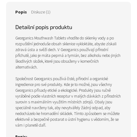
Popis
Diskuze (1)
Detailní popis produktu
Georganics Mouthwash Tablets vhodíte do sklenky vody a po
rozpuštění jednoduše obsah sklenice vykloktáte, abyste získali
zdravá ústa a svěží dech. V Georganics p
oužívají přírodní
příchutě, jako je máta peprná a tymián, bez alkoholu nebo jiných
škodlivých složek, které jsou obsaženy v komerčních
alternativách.
Společnost Georganics používá čisté, přírodní a organické
ingredience pro své produkty. Kde je to možné, jsou všechny
Georganics přísady etické a ekologické. Produkty jsou ručně
vyráběné podle vlastních receptur v malých dávkách z přírodních
surovin s maximálním využitím místních zdrojů. Obaly jsou
speciálně navrženy tak, aby nevytvářely žádný odpad, aby
nedocházelo ke hromadění skládek. Tímto způsobem se můžete
efektivně a bezpečně postarat o ústní hygienu s vědomím, že se
vám i planetě daří.
Popis: