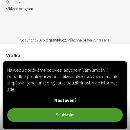
Kontakty
Affiliate program
Copyright 2026
Organikk.cz
. Všechna práva vyhrazena.
Na webu používáme cookies, abychom Vám umožnili
pohodlné prohlížení webu a díky analýze provozu neustále
zlepšovali jeho funkce, výkon a použitelnost. Více informací
zde
.
Nastavení
Souhlasím
Používáme
Retino