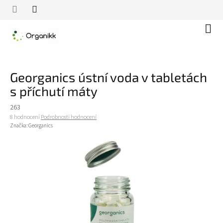
Přejít
na
obsah
Náku
koší
Georganics ústní voda v tabletách
s příchutí máty
263
Průměrné
8 hodnocení
Podrobnosti hodnocení
hodnocení
Značka:
Georganics
produktu
je
4,3
z
5
hvězdiček.