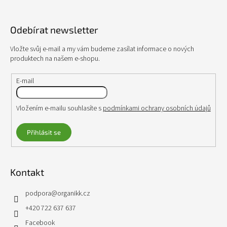
á
p
Odebírat newsletter
a
t
Vložte svůj e-mail a my vám budeme zasílat informace o nových
í
produktech na našem e-shopu.
E-mail
Vložením e-mailu souhlasíte s
podmínkami ochrany osobních údajů
Přihlásit se
Kontakt
podpora
@
organikk.cz
+420 722 637 637
Facebook