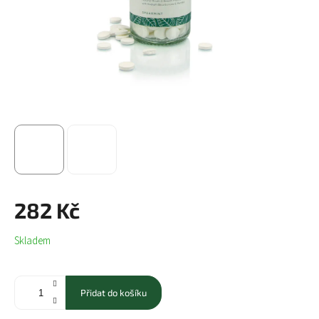
282 Kč
Měrná
Skladem
cena:
Přidat do košíku