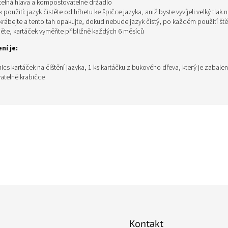
elná hlava a kompostovatelné držadlo
 použití: jazyk čistěte od hřbetu ke špičce jazyka, aniž byste vyvíjeli velký tlak n
krábejte a tento tah opakujte, dokud nebude jazyk čistý, po každém použití ště
ěte, kartáček vyměňte přibližně každých 6 měsíců
ní je:
cs kartáček na čištění jazyka
, 1 ks kartáčku z bukového dřeva, který je zabalen
vatelné krabičce
Kontakt