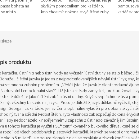
oli Máta peprná je
100% přírodní hedvábná zubní nit. Nit je
dospělé pat
 pasta bohatá na
skvělým pomocníkem pro každého,
bambusové z
 se mísí s
kdo chce mít dokonale vyčištěné zuby
kartáček pro
 Máty peprné. Olej
bez sebemenších nečistot a...
renomovano
The Bamboo
iskuze
opis produktu
 kartáčku, ústní niti nebo ústní vody na vyčistění ústní dutiny se stalo běžnou či
 Bohužel, čištění jazyka je jeden z nejpodceňovanějších návyků ústní hygieny, kt
zet mnoha zubním problémům. „Věděli jste, že jazyk je dle starodávné ájur
áš zdravotní i emocionální stav?“. Už jste se někdy zamysleli, proč udržovat jazy
je stejně důležité jako čištění zubů a ústní dutiny. Když si vypláchnete ústa pom
 smýt všechny bakterie na jazyku. Proto je důležité jazyk důkladně vyčistit, stej
sign Georganics kartáčku je navržen a optimálně vyladěn pro dokonalé vyčistěn
odlný tvar a střední tvrdost štětin. Tyto vlastnosti zabezpečují dokonalé vyčis
erií, aby nedocházelo k nepříjemnému zápachu z úst nebo závažnějším ústní
m u tohoto kartáčku je využití
FSC®
certifikovaného bukového dřeva, které se 
 rozdíl od všech podobných plastových kartáčků, kterých se vyrobí ohromné
je okolo 5 miliard), ale pouze zlomek z nich se recykluje a zbytek končí na skl