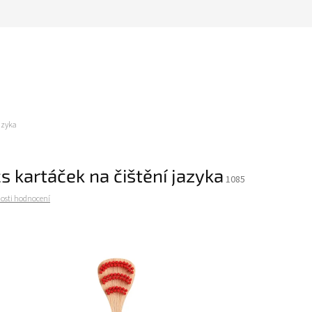
azyka
s kartáček na čištění jazyka
1085
osti hodnocení