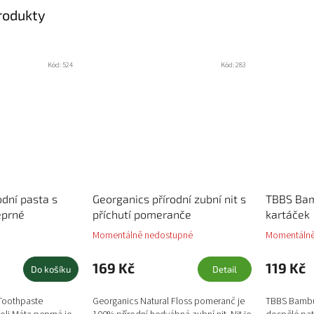
produkty
Kód:
524
Kód:
283
odní pasta s
Georganics přírodní zubní nit s
TBBS Bam
eprné
příchutí pomeranče
kartáček
Momentálně nedostupné
Momentálně
169 Kč
119 Kč
Do košíku
Detail
Toothpaste
Georganics Natural Floss pomeranč je
TBBS Bambu