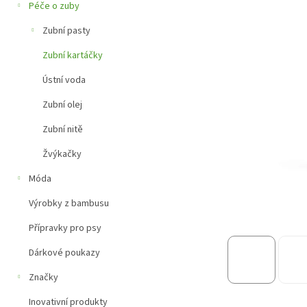
a
Péče o zuby
n
e
Zubní pasty
l
Zubní kartáčky
Ústní voda
Zubní olej
Zubní nitě
Žvýkačky
Móda
Výrobky z bambusu
Přípravky pro psy
Dárkové poukazy
Značky
Inovativní produkty