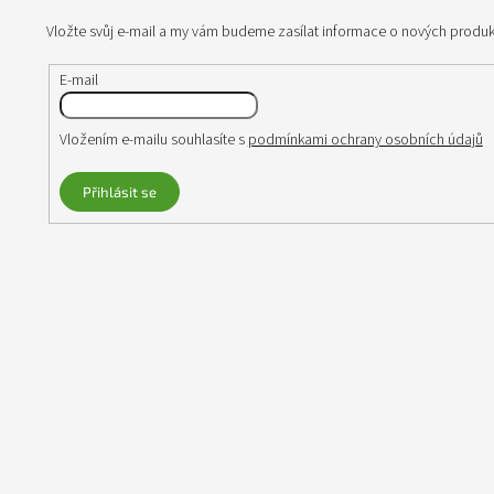
t
Vložte svůj e-mail a my vám budeme zasílat informace o nových produ
í
E-mail
Vložením e-mailu souhlasíte s
podmínkami ochrany osobních údajů
Přihlásit se