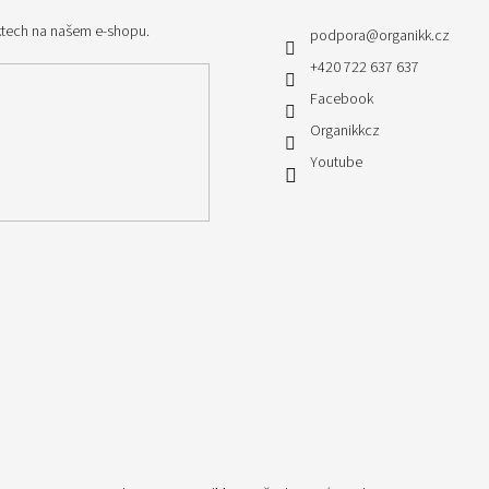
ktech na našem e-shopu.
podpora
@
organikk.cz
+420 722 637 637
Facebook
Organikkcz
Youtube