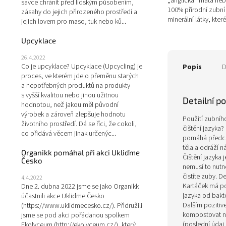
„anglická“ máta neb
savce chránit před lidským působením,
100% přírodní zubní
zásahy do jejich přirozeného prostředí a
minerální látky, které
jejich lovem pro maso, tuk nebo ků...
organickým olejem z
z...
Upcyklace
26.4.2022
Co je upcyklace? Upcyklace (Upcycling) je
Popis
D
proces, ve kterém jde o přeměnu starých
a nepotřebných produktů na produkty
s vyšší kvalitou nebo jinou užitnou
Detailní p
hodnotou, než jakou měl původní
výrobek a zároveň zlepšuje hodnotu
Použití zubního
životního prostředí. Dá se říci, že cokoli,
čištění jazyka?
co přidává věcem jinak určenýc...
pomáhá předchá
těla a odráží n
Organikk pomáhal při akci Ukliďme
Čištění jazyka 
Česko
nemusí to nutně
čistíte zuby.
De
4.4.2022
Kartáček má poh
Dne 2. dubna 2022 jsme se jako Organikk
jazyka od bakt
účastnili akce Ukliďme Česko
Dalším pozitive
(https://www.uklidmecesko.cz/). Přidružili
kompostovat na
jsme se pod akci pořádanou spolkem
(poslední údaj 
Ekolyceum (http://ekolyceum.cz/), který