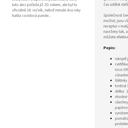
čas udělat dalš
tuto akci pořádá již 20. rokem, ale byl to
oficiálně 18. ročník, neboť minulé dva roky
Společnost Geo
hatila covidová pande...
možné, jsou vš
receptur v mal
navrženy tak, 
můžete efektiv
Popis:
rukojeť
certifi
roce 199
zásadam
štětink
tvrdost 
délka:
vhodné 
všechny
papírov
vyroben
pomáhá 
problé