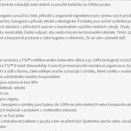
í krok ke zdravější ústní dutině za použití kartáčku na čištění jazyka.
rganics používá čisté, přírodní a organické ingredience pro výrobu svých produ
echny Georganics přísady etické a ekologické. Produkty jsou ručně vyráběné po
ých dávkách z přírodních surovin s maximálním využitím místních zdrojů. Obaly 
aby nevytvářely žádný odpad, aby nedocházelo ke hromadění skládek. Tímto 
ně a bezpečně postarat o ústní hygienu s vědomím, že se vám i planetě daří.
 je vyrobena z FSC® certifikovaného bukového dřeva a je 100% biologicky rozlož
kace FSC® (Forest Stewardship Council) je mezinárodní nezisková organizace, by
3 a sídlí v Bonnu, také uděluje značku označující výrobky, které vznikly v soula
i udržitelného lesního hospodaření
y jsou nylonové bez BPA
štětinek: střední
19 cm
pro vegany
 Georganics výrobky jsou baleny do 100% recyklovatelných nebo kompostovat
ých krabiček s potiskem z rostlinného inkoustu
o ve Švýcarsku
odstraňovat bakterie z jazyka a tím se předchází špatnému dechu
nebo závaž
mům