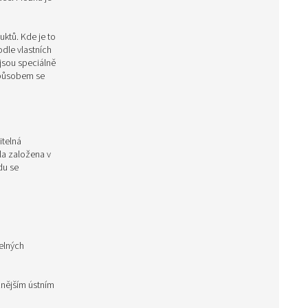
ktů. Kde je to
dle vlastních
jsou speciálně
způsobem se
itelná
la založena v
du se
elných
nějším ústním