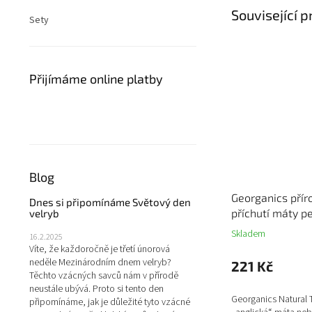
Související 
Sety
Přijímáme online platby
Blog
Georganics přír
Dnes si připomínáme Světový den
příchutí máty p
velryb
Skladem
16.2.2025
Víte, že každoročně je třetí únorová
neděle Mezinárodním dnem velryb?
221 Kč
Těchto vzácných savců nám v přírodě
neustále ubývá. Proto si tento den
Georganics Natural 
připomínáme, jak je důležité tyto vzácné