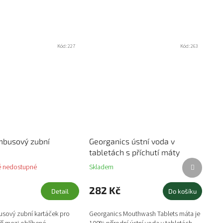
Kód:
227
Kód:
263
busový zubní
Georganics ústní voda v
tabletách s příchutí máty
Další
 nedostupné
Skladem
produkt
282 Kč
Detail
Do košíku
sový zubní kartáček pro
Georganics Mouthwash Tablets máta je