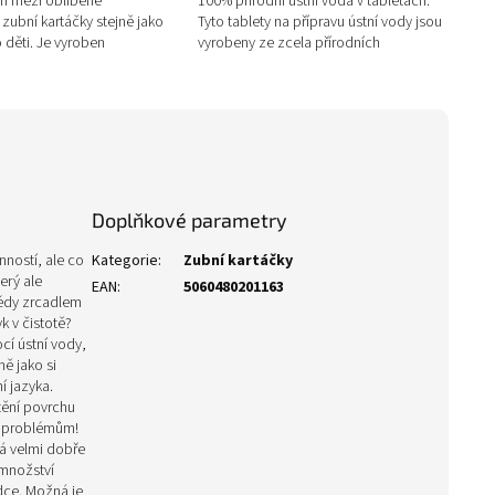
ří mezi oblíbené
100% přírodní ústní voda v tabletách.
ubní kartáčky stejně jako
Tyto tablety na přípravu ústní vody jsou
 děti. Je vyroben
vyrobeny ze zcela přírodních
u holandskou společností
ingrediencí a pomáhají obnovit...
...
Doplňkové parametry
nností, ale co
Kategorie
:
Zubní kartáčky
erý ale
EAN
:
5060480201163
védy zrcadlem
k v čistotě?
ocí ústní vody,
ně jako si
í jazyka.
tění povrchu
m problémům!
dá velmi dobře
 množství
ádce.
Možná je