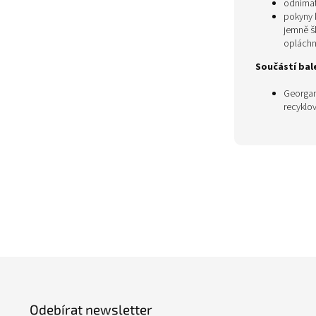
odnímat
pokyny k
jemně š
opláchn
Součástí bale
Georgani
recyklo
Z
á
p
Odebírat newsletter
a