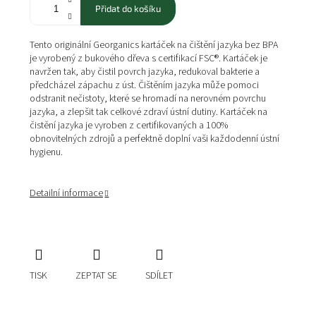
Přidat do košíku
Tento originální Georganics kartáček na čištění jazyka bez BPA
je vyrobený z bukového dřeva s certifikací FSC®. Kartáček je
navržen tak, aby čistil povrch jazyka, redukoval bakterie a
předcházel zápachu z úst. Čištěním jazyka může pomoci
odstranit nečistoty, které se hromadí na nerovném povrchu
jazyka, a zlepšit tak celkové zdraví ústní dutiny. Kartáček na
čistění jazyka je vyroben z certifikovaných a 100%
obnovitelných zdrojů a perfektně doplní vaši každodenní ústní
hygienu.
Detailní informace
TISK
ZEPTAT SE
SDÍLET