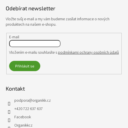
p
Odebírat newsletter
a
t
Vložte svůj e-mail a my vám budeme zasílat informace o nových
í
produktech na našem e-shopu.
E-mail
Vložením e-mailu souhlasíte s
podmínkami ochrany osobních údajů
Přihlásit se
Kontakt
podpora
@
organikk.cz
+420 722 637 637
Facebook
Organikkcz