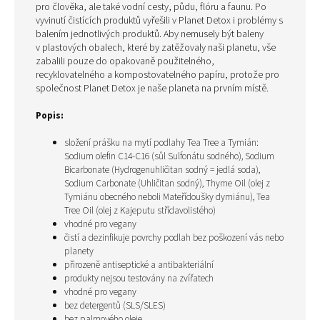
pro člověka, ale také vodní cesty, půdu, flóru a faunu. Po
vyvinutí čistících produktů vyřešili v Planet Detox i problémy s
balením jednotlivých produktů. Aby nemusely být baleny
v plastových obalech, které by zatěžovaly naši planetu, vše
zabalili pouze do opakovaně použitelného, ​​
recyklovatelného a kompostovatelného papíru, protože pro
společnost Planet Detox je naše planeta na prvním místě.
Popis:
složení
prášku na mytí podlahy Tea Tree a Tymián
:
Sodium olefin C14-C16 (sůl Sulfonátu sodného), Sodium
Bicarbonate (Hydrogenuhličitan sodný = jedlá soda),
Sodium Carbonate (Uhličitan sodný), Thyme Oil (olej z
Tymiánu obecného neboli Mateřídoušky dymiánu), Tea
Tree Oil (olej z
Kajeputu střídavolistého)
vhodné pro vegany
čistí a dezinfikuje povrchy podlah bez poškození vás nebo
planety
přirozeně antiseptické a antibakteriální
produkty nejsou testovány na zvířatech
vhodné pro vegany
bez detergentů (SLS/SLES)
bez palmového oleje