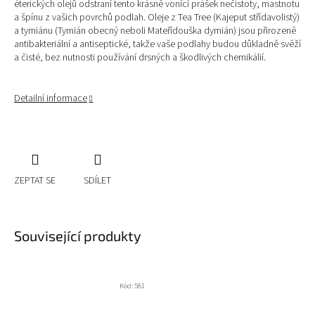
éterických olejů odstraní tento krásně vonící prášek nečistoty, mastnotu
a špínu z vašich povrchů podlah. Oleje z Tea Tree (
Kajeput střídavolistý
)
a tymiánu (Tymián obecný neboli Mateřídouška dymián) jsou přirozeně
antibakteriální a antiseptické, takže vaše podlahy budou důkladně svěží
a čisté, bez nutnosti používání drsných a škodlivých chemikálií.
Detailní informace
ZEPTAT SE
SDÍLET
Související produkty
Kód:
581