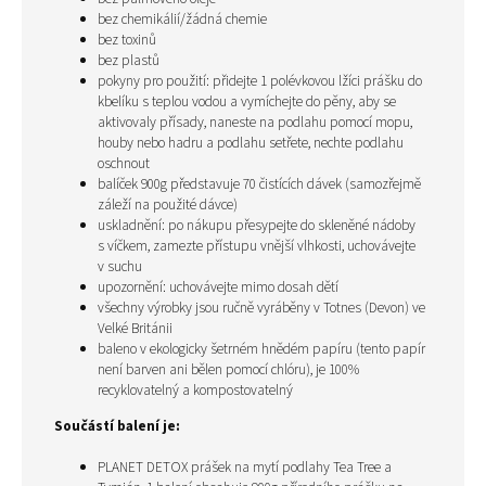
bez chemikálií/žádná chemie
bez toxinů
bez plastů
pokyny pro použití: přidejte 1 polévkovou lžíci prášku do
kbelíku s teplou vodou a vymíchejte do pěny,
aby se
aktivovaly přísady, naneste na podlahu pomocí mopu,
houby nebo hadru a podlahu setřete, nechte podlahu
oschnout
balíček 900g představuje 70 čistících dávek (samozřejmě
záleží na použité dávce)
uskladnění: po nákupu přesypejte do skleněné nádoby
s víčkem, zamezte přístupu vnější vlhkosti, uchovávejte
v suchu
upozornění: uchovávejte mimo dosah dětí
všechny výrobky jsou ručně vyráběny v Totnes (Devon) ve
Velké Británii
baleno v ekologicky šetrném hnědém papíru (tento papír
není barven ani bělen pomocí chlóru), je 100%
recyklovatelný a kompostovatelný
Součástí balení je:
PLANET DETOX prášek na mytí podlahy Tea Tree a