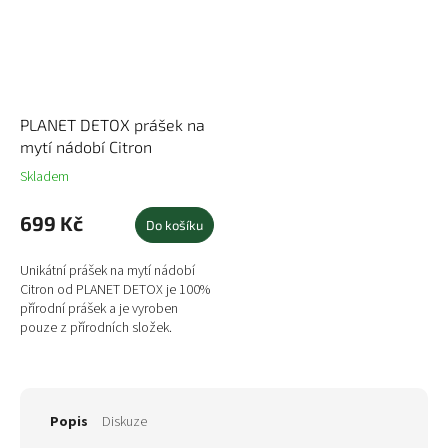
PLANET DETOX prášek na
mytí nádobí Citron
Skladem
699 Kč
Do košíku
Unikátní prášek na mytí nádobí
Citron od PLANET DETOX je 100%
přírodní prášek a je vyroben
pouze z přírodních složek.
Použitím pouze přírodních
sodných minerálů a éterických...
Popis
Diskuze