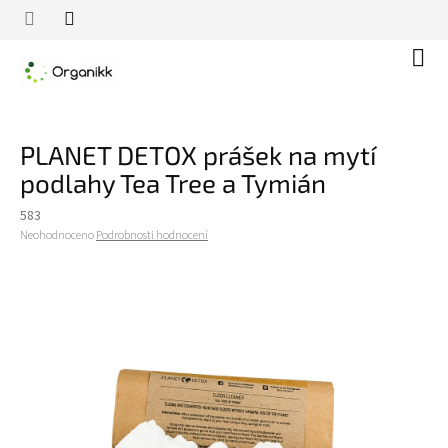
Přejít
na
obsah
Náku
koší
PLANET DETOX prášek na mytí
podlahy Tea Tree a Tymián
583
Průměrné
Neohodnoceno
Podrobnosti hodnocení
hodnocení
produktu
je
0,0
z
5
hvězdiček.