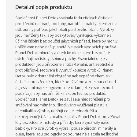
Detailní popis produktu
Společnost Planet Detox vyvinula řadu etických čisticích
prostředků na praní, podlahy, nádobí a toalety, které zcela
odbouraly potřebu jakéhokoli plastového obalu. Výrobky
jsou navrženy tak, aby poskytovaly vynikající, výkonné a
účinné čištění bez použití jakýchkoli přísad, které by mohly
ublížit vám nebo naší planetě. Ve svých výrobcích používá
Planet Detox minerály a éterické oleje, které bezpečně
odstraňují nečistoty, špínu a pachy. Esenciální oleje v
produktech jsou přirozeně antibakteriální, antiseptické a
protiplísňové. Motivem k vyvinutí kolekce výrobků Planet
Detox bylo odstranění zbytečné nebezpečné chemie v
čisticích prostředcích, které používáme a znechucení nad
agresivními marketingovými metodami, které společnosti
používají, aby nás přiměli k nákupu těchto produktů.
Společnost Planet Detox se zavázala hledat řešení pro
snižování nadměrného, škodlivého využívání plastů a
chemikálií a výrobky udržují co nejjednodušší a
nejbezpečnější. Na začátku začali v Planet Detox prověřovat
léty osvědčené metody a přísady, které využívaly naše
babičky.
Pro své výrobky vybrali pouze přírodní minerály a
oleje, které jsou biologicky odbouratelné a zcela neškodné