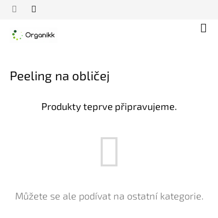
Přejít
na
obsah
Náku
koší
Peeling na obličej
Produkty teprve připravujeme.
Můžete se ale podívat na ostatní kategorie.