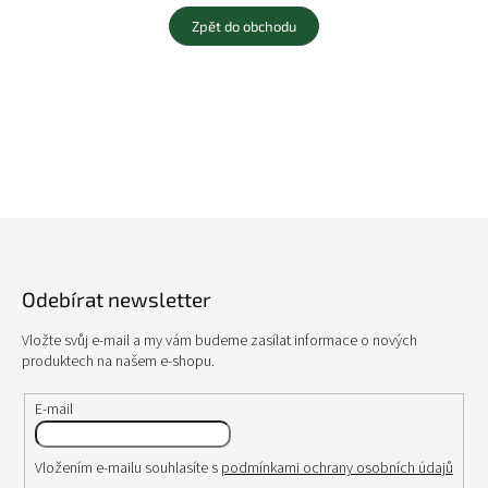
Zpět do obchodu
Z
á
p
Odebírat newsletter
a
t
Vložte svůj e-mail a my vám budeme zasílat informace o nových
í
produktech na našem e-shopu.
E-mail
Vložením e-mailu souhlasíte s
podmínkami ochrany osobních údajů