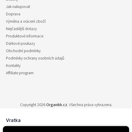
Jak nakupovat
Doprava
Výměna a vrácení zboží
Nejčastější dotazy
Produktové informace
Dárkové poukazy
Obchodní podmínky
Podmínky ochrany osobních údajů
Kontakty
Affiliate program
Copyright 2026
Organikk.cz
. Všechna práva vyhrazena.