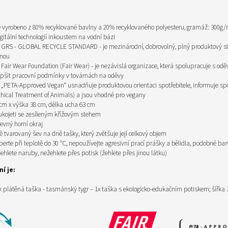
e vyrobeno z 80% recyklované bavlny a 20% recyklovaného polyesteru,
gramáž:
300g
igitální technologií inkoustem na vodní bázi
át GRS - GLOBAL RECYCLE STANDARD - je mezinárodní, dobrovolný, plný produktový sta
anou
át Fair Wear Foundation (Fair Wear) - je nezávislá organizace, která spolupracuje s o
epšit pracovní podmínky v továrnách na oděvy
át „PETA-Approved Vegan“ usnadňuje produktovou orientaci spotřebitele, informuje sp
Ethical Treatment of Animals) a jsou vhodné
pro vegany
 cm x výška 38 cm, délka ucha 63 cm
ukojeti se zesíleným křížovým stehem
pevný horní okraj
ě tvarovaný šev na dně tašky, který zvětšuje její celkový objem
perte při teplotě do 30 °C, nepoužívejte agresivní prací prášky a bělidla, podobné bar
žehlete naruby, nežehlete přes potisk (žehlete přes jinou látku)
í je:
 plátěná taška - tasmánský tygr – 1x taška s ekologicko-edukačním potiskem;
šířka 