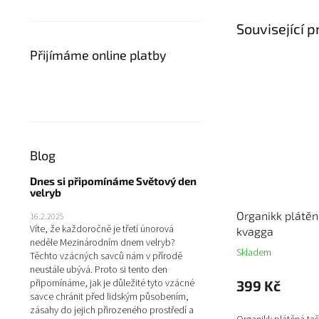
Související 
Přijímáme online platby
Blog
Dnes si připomínáme Světový den
velryb
Organikk plátěn
16.2.2025
Víte, že každoročně je třetí únorová
kvagga
neděle Mezinárodním dnem velryb?
Skladem
Těchto vzácných savců nám v přírodě
neustále ubývá. Proto si tento den
připomínáme, jak je důležité tyto vzácné
399 Kč
savce chránit před lidským působením,
zásahy do jejich přirozeného prostředí a