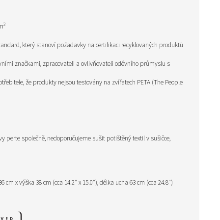
2
/m
ndard, který stanoví požadavky na certifikaci recyklovaných produktů
děvními značkami, zpracovateli a ovlivňovateli oděvního průmyslu s
otřebitele, že produkty nejsou testovány na zvířatech PETA (The People
vy perte společně, nedoporučujeme sušit potištěný textil v sušičce,
36 cm x výška 38 cm (cca 14.2" x 15.0"), délka ucha 63 cm (cca 24.8")