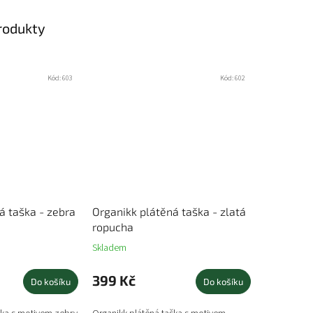
produkty
Kód:
603
Kód:
602
á taška - zebra
Organikk plátěná taška - zlatá
ropucha
Skladem
399 Kč
Do košíku
Do košíku