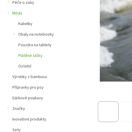
a
Péče o zuby
n
e
Móda
l
Kabelky
Obaly na notebooky
Pouzdra na tablety
Plátěné tašky
Ostatní
Výrobky z bambusu
Přípravky pro psy
Dárkové poukazy
Značky
Inovativní produkty
Sety