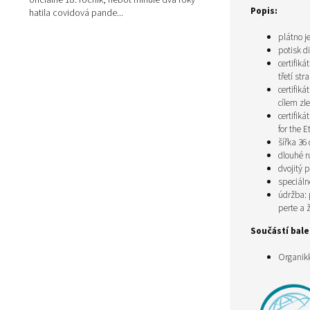
oficiálně 18. ročník, neboť minulé dva roky
Popis:
hatila covidová pande...
plátno j
potisk d
certifik
třetí str
certifik
cílem zl
certifik
for the 
šířka 36
dlouhé r
dvojitý 
speciáln
údržba: 
perte a 
Součástí balen
Organikk