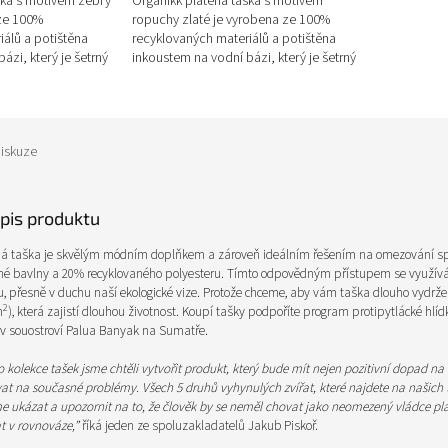
ška s motivem zebry
Organikk plátěná taška s motivem
 ze 100%
ropuchy zlaté je vyrobena ze 100%
iálů a potištěna
recyklovaných materiálů a potištěna
ázi, který je šetrný
inkoustem na vodní bázi, který je šetrný
í. Kromě zebry...
k životnímu prostředí. Kromě...
iskuze
opis produktu
ná taška je skvělým módním doplňkem a zároveň ideálním řešením na omezování sp
né bavlny a 20% recyklovaného polyesteru. Tímto odpovědným přístupem se využívá ji
, přesně v duchu naší ekologické vize. Protože chceme, aby vám taška dlouho vydrže
2
m
), která zajistí dlouhou životnost. Koupí tašky podpoříte program protipytlácké hlí
, v souostroví Palua Banyak na Sumatře.
 kolekce tašek jsme chtěli vytvořit produkt, který bude mít nejen pozitivní dopad na 
t na současné problémy. Všech 5 druhů vyhynulých zvířat, které najdete na našich
e ukázat a upozornit na to, že člověk by se neměl chovat jako neomezený vládce plan
t v rovnováze,”
říká jeden ze spoluzakladatelů Jakub Piskoř.