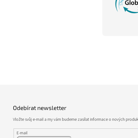
Z
á
p
Odebírat newsletter
a
t
Vložte svůj e-mail a my vám budeme zasílat informace o nových produ
í
E-mail