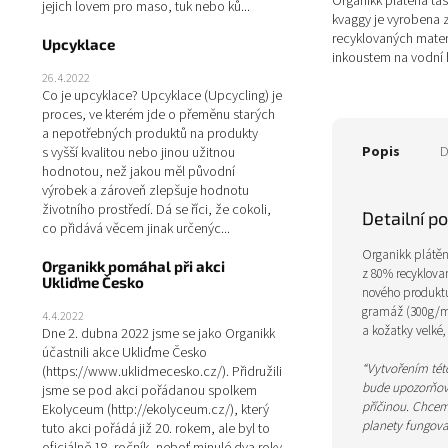
Organikk plátěná ta
jejich lovem pro maso, tuk nebo ků...
kvaggy je vyrobena
recyklovaných mater
Upcyklace
inkoustem na vodní b
k životnímu prostřed
26.4.2022
Co je upcyklace? Upcyklace (Upcycling) je
proces, ve kterém jde o přeměnu starých
a nepotřebných produktů na produkty
Popis
D
s vyšší kvalitou nebo jinou užitnou
hodnotou, než jakou měl původní
výrobek a zároveň zlepšuje hodnotu
životního prostředí. Dá se říci, že cokoli,
Detailní p
co přidává věcem jinak určenýc...
Organikk plátě
Organikk pomáhal při akci
z 80% recyklova
Ukliďme Česko
nového produktu
gramáž (300g/
4.4.2022
a kožatky velké
Dne 2. dubna 2022 jsme se jako Organikk
účastnili akce Ukliďme Česko
“Vytvořením této
(https://www.uklidmecesko.cz/). Přidružili
bude upozorňova
jsme se pod akci pořádanou spolkem
příčinou. Chcem
Ekolyceum (http://ekolyceum.cz/), který
planety fungova
tuto akci pořádá již 20. rokem, ale byl to