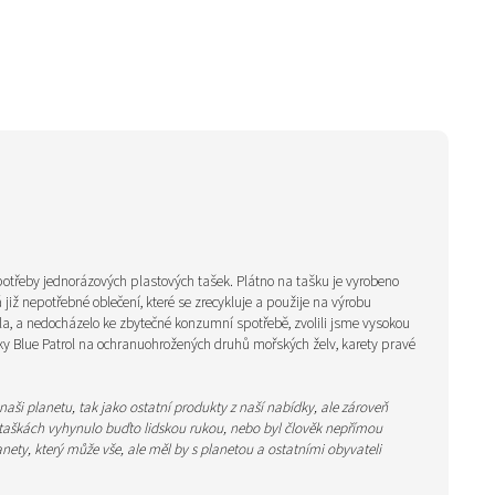
otřeby jednorázových plastových tašek.
Plátno na tašku je vyrobeno
ž nepotřebné oblečení, které se zrecykluje a použije na výrobu
la, a nedocházelo ke zbytečné konzumní spotřebě, zvolili jsme vysokou
dky Blue Patrol na ochranu
ohrožených druhů mořských želv, karety pravé
naši planetu, tak jako ostatní produkty z naší nabídky, ale zároveň
 taškách vyhynulo buďto lidskou rukou, nebo byl člověk nepřímou
ety, který může vše, ale měl by s planetou a ostatními obyvateli