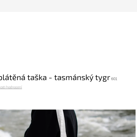
plátěná taška - tasmánský tygr
601
osti hodnocení