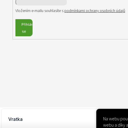
Vložením e-mailu souhlasíte s
podmínkami ochrany osobních údajů
Přihlásit
se
Na webu použ
webu a díky a