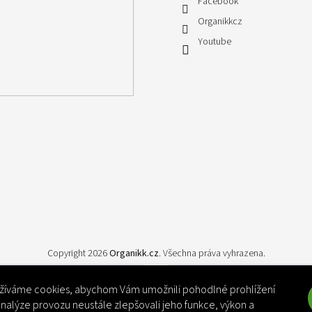
Facebook
Organikkcz
Youtube
Copyright 2026
Organikk.cz
. Všechna práva vyhrazena.
íváme cookies, abychom Vám umožnili pohodlné prohlížení
nalýze provozu neustále zlepšovali jeho funkce, výkon a