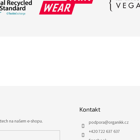
Kontakt
ktech na našem e-shopu.
podpora
@
organikk.cz
+420 722 637 637