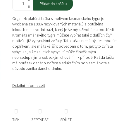
Přidat do košíku
Organikk plátěná taška s motivem tasmánského tygra je
vyrobena ze 100% recyklovaných materiálů a potištěna
inkoustem na vodní bázi, který je šetrný k životnímu prostředí.
Kromě tasmánského tygra můžete vybírat také z dalších čtyř
motivů s již vyhynulými zvířaty. Tato taška nemá být jen módním
doplňkem, ale má také
šířit povědomí o tom, jak tyto zvířata
vyhynula, a že za jejich vyhynutí může člověk svým
neohleduplným a sobeckým chováním k přírodě. Každá taška
má obrázek daného zvířete s edukačním popisem života a
důvodu zániku daného druhu.
Detailní informace
TISK
ZEPTAT SE
SDÍLET