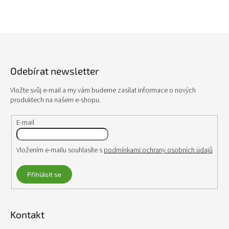
a
c
í
p
Z
r
á
v
p
k
Odebírat newsletter
a
y
v
t
Vložte svůj e-mail a my vám budeme zasílat informace o nových
ý
í
produktech na našem e-shopu.
p
i
s
E-mail
u
Vložením e-mailu souhlasíte s
podmínkami ochrany osobních údajů
Přihlásit se
Kontakt