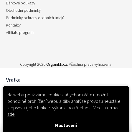
Dárkové poukazy
Obchodní podmínky
Podmínky ochrany osobních údajů
Kontakty
Affiliate program
Copyright 2026
Organikk.cz
. Všechna práva vyhrazena.
Na webu používáme cookies, abychom Vám umožnili
pohodlné prohlížení webu a díky analýze provozu neustále
zlepšovali jeho funkce, výkon a použitelnost. Více informací
zde
.
Nastavení