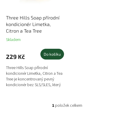
t
o
ů
d
u
Three Hills Soap přírodní
k
kondicionér Limetka,
t
Citron a Tea Tree
ů
Skladem
Do košíku
229 Kč
Three Hills Soap přírodní
kondicionér Limetka, Citron a Tea
Tree je koncentrovaný pevný
kondicionér bez SLS/SLES, který
plně nahrazuje kondicionéry
v plastových lahvičkách a...
1
položek celkem
O
v
l
á
d