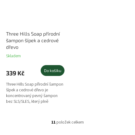
Three Hills Soap přírodní
šampon šípek a cedrové
dřevo
Skladem
Do košíku
339 Kč
Three Hills Soap přírodní šampon
šípek a cedrové dřevo je
koncentrovaný pevný šampon
bez SLS/SLES, který plně
nahrazuje šampon v plastových
lahvičkách a svým obsahem i
obalem...
11
položek celkem
O
v