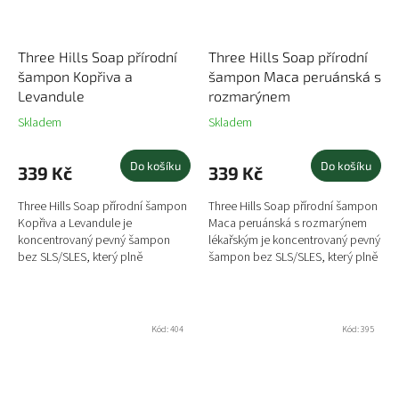
Three Hills Soap přírodní
Three Hills Soap přírodní
šampon Kopřiva a
šampon Maca peruánská s
Levandule
rozmarýnem
Skladem
Skladem
Do košíku
Do košíku
339 Kč
339 Kč
Three Hills Soap přírodní šampon
Three Hills Soap přírodní šampon
Kopřiva a Levandule je
Maca peruánská s rozmarýnem
koncentrovaný pevný šampon
lékařským je koncentrovaný pevný
bez SLS/SLES, který plně
šampon bez SLS/SLES, který plně
nahrazuje šampon v plastových
nahrazuje šampon v plastových
lahvičkách a svým obsahem i
lahvičkách a svým...
obalem 100%...
Kód:
404
Kód:
395