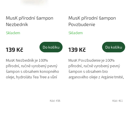
MusK přírodní šampon
MusK přírodní šampon
Nezbedník
Povzbudenie
Skladem
Skladem
Do košíku
Do košíku
139 Kč
139 Kč
MusK Nezbedník je 100%
MusK Povzbudenie je 100%
přírodní, ručně vyrobený pevný
přírodní, ručně vyrobený pevný
šampon s obsahem konopného
šampon s obsahem bio
oleje, hydrolátu Tea Tree a vůní
arganového oleje z Argánie trnité,
Tea Tree (Kajeput střídavolistý) v
hydrolátu Máty peprné a vůní
kombinaci s citronem a...
Pomerančovníku sladkého a
Máty...
Kód:
458
Kód:
461