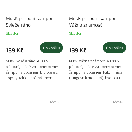
MusK přírodní šampon
MusK přírodní šampon
Svieže ráno
Vážna známosť
Skladem
Skladem
Do košíku
Do košíku
139 Kč
139 Kč
MusK Svieže ráno je 100%
MusK Vážna známosť je 100%
přírodní, ručně vyrobený pevný
přírodní, ručně vyrobený pevný
šampon s obsahem bio oleje z
šampon s obsahem kukui másla
Jojoby kalifornské, výluhem
(Tungovník molucký), hydrolátu
Šalvěje lékařské a svěží vůně
Levandule lékařské a
Šalvěje a citronové trávy.
neodolatelnou vůní Levandule a...
Šampon...
Kód:
407
Kód:
392