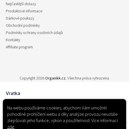
Nejčastější dotazy
Produktové informace
Dárkové poukazy
Obchodní podmínky
Podmínky ochrany osobních údajů
Kontakty
Affiliate program
Copyright 2026
Organikk.cz
. Všechna práva vyhrazena.
Na webu používáme cookies, abychom Vám umožnili
pohodlné prohlížení webu a díky analýze provozu neustále
zlepšovali jeho funkce, výkon a použitelnost. Více informací
zde
.