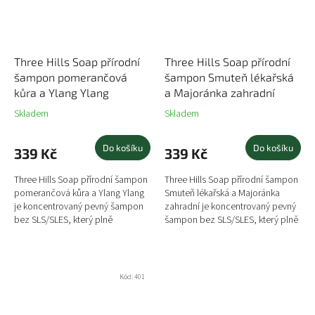
Three Hills Soap přírodní
Three Hills Soap přírodní
šampon pomerančová
šampon Smuteň lékařská
kůra a Ylang Ylang
a Majoránka zahradní
Skladem
Skladem
Do košíku
Do košíku
339 Kč
339 Kč
Three Hills Soap přírodní šampon
Three Hills Soap přírodní šampon
pomerančová kůra a Ylang Ylang
Smuteň lékařská a Majoránka
je koncentrovaný pevný šampon
zahradní je koncentrovaný pevný
bez SLS/SLES, který plně
šampon bez SLS/SLES, který plně
nahrazuje šampon v plastových
nahrazuje šampon v plastových
lahvičkách a svým obsahem i...
lahvičkách a svým...
Kód:
401