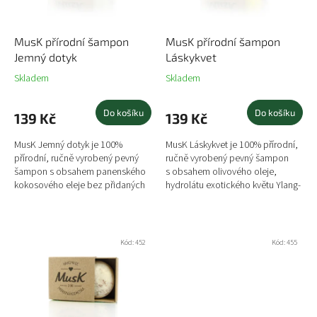
t
o
ů
d
u
MusK přírodní šampon
MusK přírodní šampon
k
Jemný dotyk
Láskykvet
t
Skladem
Skladem
ů
Do košíku
Do košíku
139 Kč
139 Kč
MusK Jemný dotyk je 100%
MusK Láskykvet je 100% přírodní,
přírodní, ručně vyrobený pevný
ručně vyrobený pevný šampon
šampon s obsahem panenského
s obsahem olivového oleje,
kokosového eleje bez přidaných
hydrolátu exotického květu Ylang-
barviv a vůní. Šampon je vhodný
Ylang a květinovou vůní Ylang-
pro citlivou pokožku. Tuhý...
Ylang (Kananga vonná)....
Kód:
452
Kód:
455