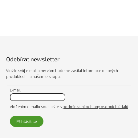
l
á
d
a
c
í
p
Z
r
á
v
p
k
Odebírat newsletter
a
y
v
t
Vložte svůj e-mail a my vám budeme zasílat informace o nových
ý
í
produktech na našem e-shopu.
p
i
s
E-mail
u
Vložením e-mailu souhlasíte s
podmínkami ochrany osobních údajů
Přihlásit se