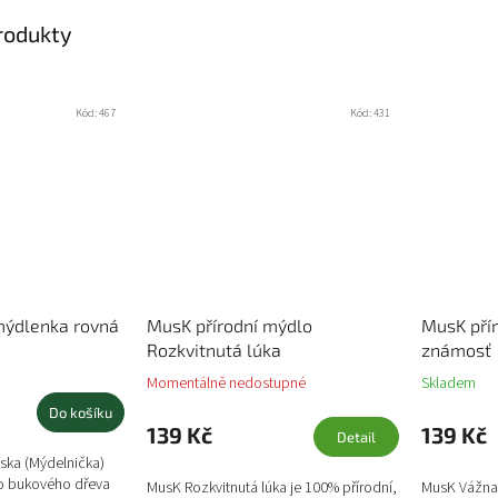
produkty
Kód:
467
Kód:
431
ýdlenka rovná
MusK přírodní mýdlo
MusK pří
Rozkvitnutá lúka
známosť
Momentálně nedostupné
Skladem
Do košíku
139 Kč
139 Kč
Detail
ska (Mýdelnička)
ho bukového dřeva
MusK Rozkvitnutá lúka je 100% přírodní,
MusK Vážna 