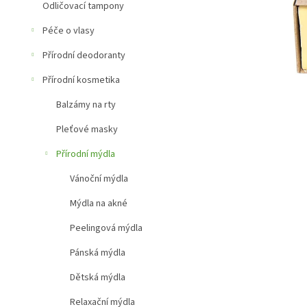
a
Odličovací tampony
n
e
Péče o vlasy
l
Přírodní deodoranty
Přírodní kosmetika
Balzámy na rty
Pleťové masky
Přírodní mýdla
Vánoční mýdla
Mýdla na akné
Peelingová mýdla
Pánská mýdla
Dětská mýdla
Relaxační mýdla