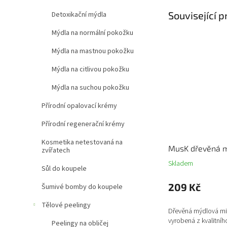
Související 
Detoxikační mýdla
Mýdla na normální pokožku
Mýdla na mastnou pokožku
Mýdla na citlivou pokožku
Mýdla na suchou pokožku
Přírodní opalovací krémy
Přírodní regenerační krémy
Kosmetika netestovaná na
MusK dřevěná m
zvířatech
Skladem
Sůl do koupele
209 Kč
Šumivé bomby do koupele
Tělové peelingy
Dřevěná mýdlová mi
vyrobená z kvalitní
Peelingy na obličej