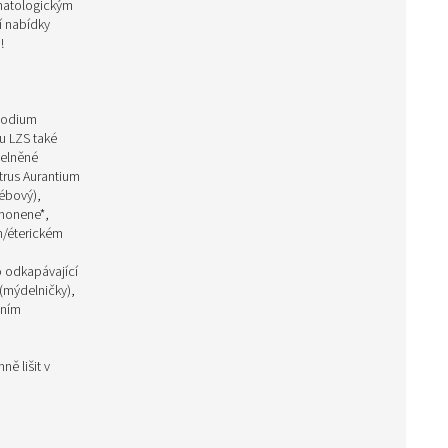
rmatologickým
í nabídky
!
Sodium
u LZS také
elněné
trus Aurantium
bébový),
imonene*,
ím/éterickém
 odkapávající
(mýdelničky)
,
áním
ě lišit v