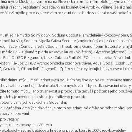
chna mýdla Musk jsou vyrobena na Slovensku a prošla mikrobiologickým a de
lňují všechny legislativní požadavky na kosmetické výrobky. Věříme, že si z naš
avé MusK mýdlo pro vás, které vám rozjasní den a bude sa starat o vaši pokožku
MusK solné mýdlo Soľný dotyk:
Sodium Cocoate (zmýdelněný kokosový olej), 
e (mořská sůl), Sodium
Nigella Sativa Seedate (zmýdelněný olej z černého kmín
od názvem Černucha setá), Sodium Theobroma Grandiflorum Butterate (zmýd
 máslo LZS, získané z plodu Kakaovníku velkokvětého), Glycerine (glycerol), Ci
 Fruit Oil (EO Bergamot), Litsea Cubeba Fruit Oil (EO litsea cubeba, Vavřín ku
gon Flexuos Oil (EO východoindická citronová tráva), Aqua (voda), Citral*, L
*, Geraniol*, Citronellol*, Eugenol* - (*přirozeně se vyskytující látky v esenciáln
přírodnímu mýdlu mezi jednotlivým použitím nejlépe vyhovuje uchovávat mimo
chovávat ho v suchu), ideálně uložte do
mýdlové misky s odkapávacími otvory 
žíte tomuto mýdlu jeho trvanlivost a prodloužíte tak váš požitek s jeho použív
potřeby je uvedeno na obalu jednotlivého produktu
yrobeno v malých dávkách na Slovensku,
sou vyráběna v malých dávkách, a proto se jednotlivé dávky od sebe mohou jemn
, barvě nebo vůni
pro vegany
y nejsou testovány na zvířatech
v ekologicky šetrné krabičce z hnědého papíru, který je 100% recyklovatelný