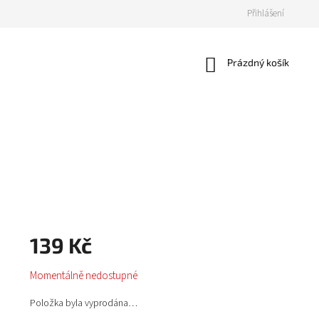
Přihlášení
Nákupní
Prázdný košík
košík
139 Kč
Měrná
Momentálně nedostupné
cena:
Položka byla vyprodána…