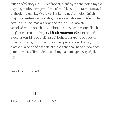
MusK Soľný dotyk je 100% přírodní, ručně vyrobené solné mýdlo
s vysokým obsahem jemně mleté mořské soli,
která mu dodává
blahodárné účinky. Mýdlo vzniká kombinací zmýdelněných
olejů, konkrétně kokosového, oleje z černého kmínu (
Černucha
setá
) a
cupuaç
i másla
získaného z plodu Kakaovníku
velkokvětého a o
bsahuje kombinaci citrusových esenciálních
olejů, které mu dodávají
svěží citrusovou vůni
. Precizně
zvolená kombinace olejů zaručí bohatou a krémovou pěnu,
pokožku zjemí, pomůže obnovit její přirozenou vlhkost,
elasticitu a přidané esenciální oleje zanechají na vaší pokožce
jemnou vůni. Věříme, že si solná mýdla zamilujete stejně jako
my.
Detailní informace
TISK
ZEPTAT SE
SDÍLET