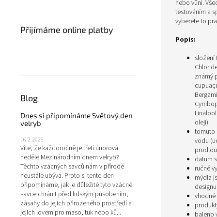
nebo vůni. Vše
testováním a sp
vyberete to pr
Přijímáme online platby
Popis:
složení
Chlorid
známý p
cupuaçu
Bergamia
Blog
Cymbopo
Linalool
Dnes si připomínáme Světový den
oleji)
velryb
tomuto 
16.2.2025
vodu (u
Víte, že každoročně je třetí únorová
prodlou
neděle Mezinárodním dnem velryb?
datum s
Těchto vzácných savců nám v přírodě
ručně v
neustále ubývá. Proto si tento den
mýdla j
připomínáme, jak je důležité tyto vzácné
designu
savce chránit před lidským působením,
vhodné 
zásahy do jejich přirozeného prostředí a
produkt
jejich lovem pro maso, tuk nebo ků...
baleno 