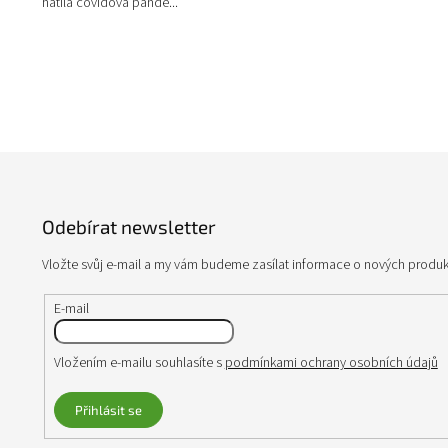
hatila covidová pande...
Z
á
p
Odebírat newsletter
a
t
Vložte svůj e-mail a my vám budeme zasílat informace o nových produ
í
E-mail
Vložením e-mailu souhlasíte s
podmínkami ochrany osobních údajů
Přihlásit se