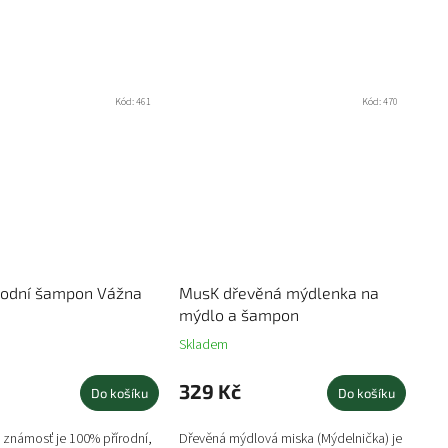
Kód:
461
Kód:
470
rodní šampon Vážna
MusK dřevěná mýdlenka na
mýdlo a šampon
Skladem
329 Kč
Do košíku
Do košíku
známosť je 100% přírodní,
Dřevěná mýdlová miska (Mýdelnička) je