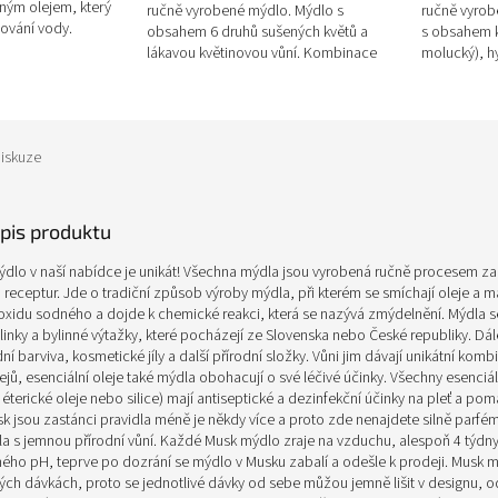
ným olejem, který
ručně vyrobené mýdlo. Mýdlo s
ručně vyro
ování vody.
obsahem 6 druhů sušených květů a
s obsahem k
je krásným...
lákavou květinovou vůní. Kombinace
molucký), h
esenciálních olejů květinových vůní...
a neodolatel
iskuze
opis produktu
lo v naší nabídce je unikát! Všechna mýdla jsou vyrobená ručně procesem za
 receptur. Jde o tradiční způsob výroby mýdla, při kterém se smíchají oleje a m
xidu sodného a dojde k chemické reakci, která se nazývá zmýdelnění. Mýdla s
inky a bylinné výtažky, které pocházejí ze Slovenska nebo České republiky. Dál
dní barviva, kosmetické jíly a další přírodní složky. Vůni jim dávají unikátní kom
ejů, esenciální oleje také mýdla obohacují o své léčivé účinky. Všechny esenciál
éterické oleje nebo silice) mají antiseptické a dezinfekční účinky na pleť a pomá
k jsou zastánci pravidla méně je někdy více a proto zde nenajdete silně parf
a s jemnou přírodní vůní. Každé Musk mýdlo zraje na vzduchu, alespoň 4 týdny
ého pH, teprve po dozrání se mýdlo v Musku zabalí a odešle k prodeji. Musk m
ých dávkách, proto se jednotlivé dávky od sebe můžou jemně lišit v designu, o