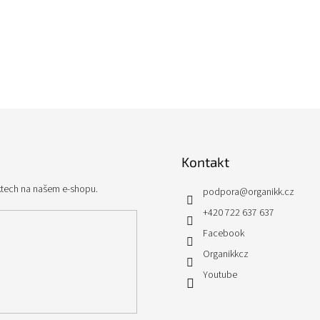
Kontakt
ktech na našem e-shopu.
podpora
@
organikk.cz
+420 722 637 637
Facebook
Organikkcz
Youtube