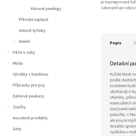
je impregnovaná lně
zabezpečuje odpuz
Kávové peelingy
Dřevěná mýdelnička 
Přírodní náplasti
Vatové tyčinky
Holení
Popis
D
Péče o zuby
Detailní p
Móda
Výrobky z bambusu
Každé MusK mýd
podle vlastních
Přípravky pro psy
roztokem hydro
obohacují o byl
Dárkové poukazy
vitamíny, příro
esenciálních ol
Značky
(nazývané také 
pokožku. V Mus
Inovativní produkty
ale pouze mýdl
dosáhlo správn
Sety
vyráběna v mal