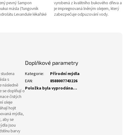
bený pevný šampon
vyrobená z kvalitního bukového dřeva a
ukui másla (Tungovník
je impregnovaná lněným olejem, který
ydrolátu Levandule lékařské
zabezpečuje odpuzování vody.
nou vůní Levandule a...
Dřevěná mýdelnička se...
Doplňkové parametry
 studena
Kategorie
:
Přírodní mýdla
ásla s
EAN
:
8588007743226
e následně
Položka byla vyprodána…
e se doplňují o
binace čistých
ní oleje
hají hojit
émovaná mýdla,
, aby se
ýdla jsou
dstínu barvy