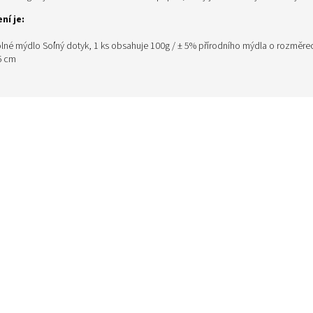
ní je:
lné mýdlo Soľný dotyk
, 1 ks obsahuje 100g / ± 5% přírodního mýdla o rozměrec
6 cm