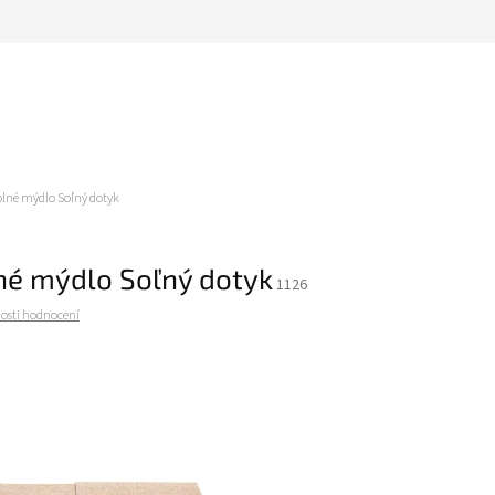
lné mýdlo Soľný dotyk
né mýdlo Soľný dotyk
1126
osti hodnocení