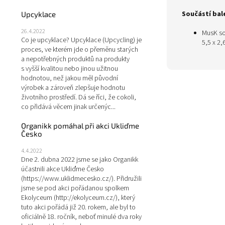
Součástí bale
Upcyklace
26.4.2022
MusK so
Co je upcyklace? Upcyklace (Upcycling) je
5,5 x 2,
proces, ve kterém jde o přeměnu starých
a nepotřebných produktů na produkty
s vyšší kvalitou nebo jinou užitnou
hodnotou, než jakou měl původní
výrobek a zároveň zlepšuje hodnotu
životního prostředí. Dá se říci, že cokoli,
co přidává věcem jinak určenýc...
Organikk pomáhal při akci Ukliďme
Česko
4.4.2022
Dne 2. dubna 2022 jsme se jako Organikk
účastnili akce Ukliďme Česko
(https://www.uklidmecesko.cz/). Přidružili
jsme se pod akci pořádanou spolkem
Ekolyceum (http://ekolyceum.cz/), který
tuto akci pořádá již 20. rokem, ale byl to
oficiálně 18. ročník, neboť minulé dva roky