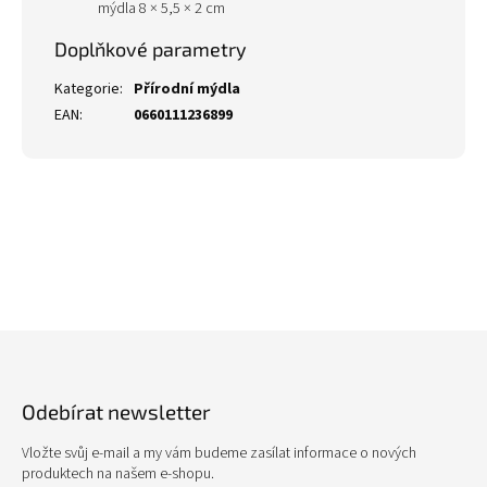
mýdla 8 × 5,5 × 2 cm
Doplňkové parametry
Kategorie
:
Přírodní mýdla
EAN
:
0660111236899
Z
á
p
Odebírat newsletter
a
t
Vložte svůj e-mail a my vám budeme zasílat informace o nových
í
produktech na našem e-shopu.