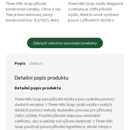
Three Hills Soap přírodní
Three Hills Soap mýdlo Bergamot
kondicionér Limetka, Citron a Tea
a Verbena je 100% přírodní
Tree je koncentrovaný pevný
mýdlo, které je ručně vyrobeno
kondicionér bez SLS/SLES, který
pouze z přírodních složek a
plně nahrazuje kondicionéry
neobsahuje palmový olej. Toto
v plastových lahvičkách a...
přírodní mýdlo nabízí...
Zobrazit všechny související produkty
Popis
Diskuze
Detailní popis produktu
Detailní popis produktu
Three Hills Soap jsou přírodní mýdla a jsou vyráběna pomocí
vlastních receptur. V Three Hills Soap vyrábí mýdla v malých
dávkách pomocí metody studeného procesu pro přirozený
čistící zážitek. Použité přírodní oleje jsou minimálně
zahřívány, aby si udržely své výživné vlastnosti. V Three Hills
Soap používají pouze přírodní ingredience, etické zdroje a