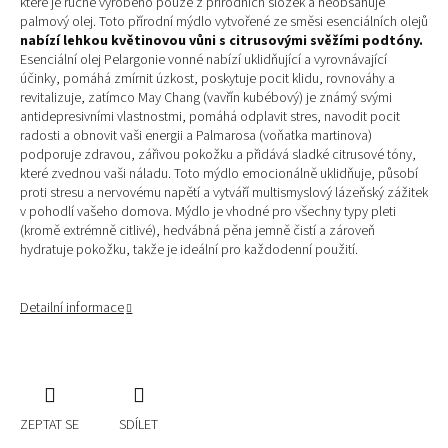
které je ručně vyrobeno pouze z přírodních složek a neobsahuje
palmový olej. Toto přírodní mýdlo vytvořené ze směsi esenciálních olejů
nabízí
lehkou květinovou vůni s citrusovými svěžími podtóny.
Esenciální olej Pelargonie vonné nabízí uklidňující a vyrovnávající
účinky, pomáhá zmírnit úzkost, poskytuje pocit klidu, rovnováhy a
revitalizuje, zatímco May Chang (vavřín kubébový) je známý svými
antidepresivními vlastnostmi, pomáhá odplavit stres, navodit pocit
radosti a obnovit vaši energii a Palmarosa (voňatka martinova)
podporuje zdravou, zářivou pokožku a přidává sladké citrusové tóny,
které zvednou vaši náladu. Toto mýdlo emocionálně uklidňuje, působí
proti stresu a nervovému napětí a vytváří multismyslový lázeňský zážitek
v pohodlí vašeho domova. Mýdlo je vhodné pro všechny typy pleti
(kromě extrémně citlivé), hedvábná pěna jemně čistí a zároveň
hydratuje pokožku, takže je ideální pro každodenní použití.
Detailní informace
ZEPTAT SE
SDÍLET