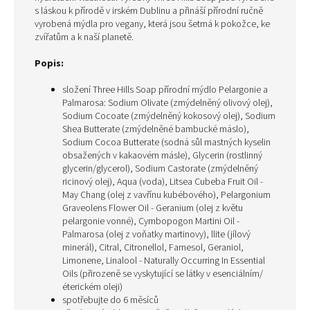
s láskou k přírodě v irském Dublinu a přináší přírodní ručně
vyrobená mýdla pro vegany, která jsou šetrná k pokožce, ke
zvířatům a k naší planetě.
Popis:
složení Three Hills Soap
přírodní mýdlo Pelargonie a
Palmarosa
:
Sodium Olivate (
zmýdelněný olivový olej)
,
Sodium Cocoate
(zmýdelněný kokosový olej)
, Sodium
Shea Butterate
(zmýdelněné bambucké máslo)
,
Sodium Cocoa Butterate (sodná sůl mastných kyselin
obsažených v kakaovém másle), Glycerin
(rostlinný
glycerin/glycerol)
, Sodium Castorate
(zmýdelněný
ricinový olej)
, Aqua (voda), Litsea Cubeba Fruit Oil -
May Chang (olej z vavřínu kubébového), Pelargonium
Graveolens Flower Oil - Geranium (olej z květu
pelargonie vonné), Cymbopogon Martini Oil -
Palmarosa (olej z voňatky martinovy), llite (jílový
minerál), Citral, Citronellol, Farnesol, Geraniol,
Limonene, Linalool - Naturally Occurring In Essential
Oils
(přirozeně se vyskytující se látky v esenciálním/
éterickém oleji)
spotřebujte do 6
měsíců