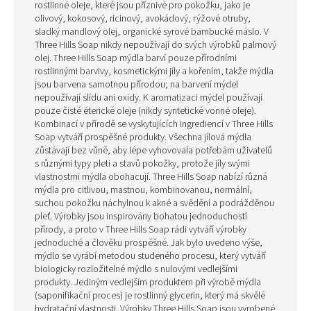
rostlinné oleje, které jsou příznivé pro pokožku, jako je
olivový, kokosový, ricinový, avokádový, rýžové otruby,
sladký mandlový olej, organické syrové bambucké máslo. V
Three Hills Soap nikdy nepoužívají do svých výrobků palmový
olej. Three Hills Soap mýdla barví pouze přírodními
rostlinnými barvivy, kosmetickými jíly a kořením, takže mýdla
jsou barvena samotnou přírodou; na barvení mýdel
nepoužívají slídu ani oxidy. K aromatizaci mýdel používají
pouze čisté éterické oleje (nikdy syntetické vonné oleje).
Kombinací v přírodě se vyskytujících ingrediencí v Three Hills
Soap vytváří prospěšné produkty. Všechna jílová mýdla
zůstávají bez vůně, aby lépe vyhovovala potřebám uživatelů
s různými typy pleti a stavů pokožky, protože jíly svými
vlastnostmi mýdla obohacují. Three Hills Soap nabízí různá
mýdla pro citlivou, mastnou, kombinovanou, normální,
suchou pokožku náchylnou k akné a svědění a podrážděnou
pleť. Výrobky jsou inspirovány bohatou jednoduchostí
přírody, a proto v Three Hills Soap rádi vytváří výrobky
jednoduché a člověku prospěšné. Jak bylo uvedeno výše,
mýdlo se vyrábí metodou studeného procesu, který vytváří
biologicky rozložitelné mýdlo s nulovými vedlejšími
produkty. Jediným vedlejším produktem při výrobě mýdla
(saponifikační proces) je rostlinný glycerin, který má skvělé
hydratační vlastnosti. Výrobky Three Hills Soap jsou vyrobené