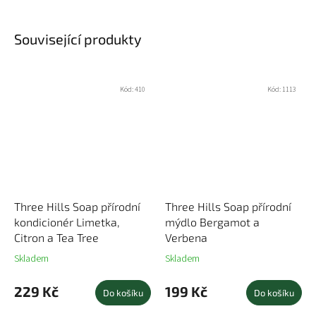
Související produkty
Kód:
410
Kód:
1113
Three Hills Soap přírodní
Three Hills Soap přírodní
kondicionér Limetka,
mýdlo Bergamot a
Citron a Tea Tree
Verbena
Skladem
Skladem
229 Kč
199 Kč
Do košíku
Do košíku