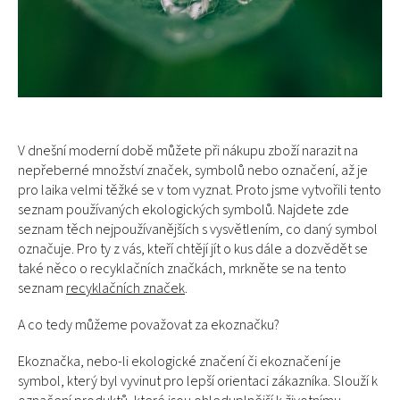
V dnešní moderní době můžete při nákupu zboží narazit na
nepřeberné množství značek, symbolů nebo označení, až je
pro laika velmi těžké se v tom vyznat. Proto jsme vytvořili tento
seznam používaných ekologických symbolů. Najdete zde
seznam těch nejpoužívanějších s vysvětlením, co daný symbol
označuje. Pro ty z vás, kteří chtějí jít o kus dále a dozvědět se
také něco o recyklačních značkách, mrkněte se na tento
seznam
recyklačních značek
.
A co tedy můžeme považovat za ekoznačku?
Ekoznačka, nebo-li ekologické značení či ekoznačení je
symbol, který byl vyvinut pro lepší orientaci zákazníka. Slouží k