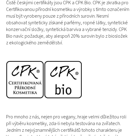
Čistě českými certifikáty jsou CPK a CPK Bio. CPK je zkratka pro
Certifikovanou přírodní kosmetiku a výrobky s tímto označením
musí být vyrobeny pouze z přírodních surovin. Nesmí
obsahovat synteticky získané parfémy, ropné látky, syntetické
konzervační složky, syntetická barviva a vybrané tenzidy. CPK
Bio navíc požaduje, aby alespoň 20% surovin bylo z biosložek
z ekologického zemědělství.
Pro mnoho z nás, nejen pro vegany, hraje velmi důležitou roli
při výběru kosmetiky, zda-li nebyla testována na zvířatech.
Jedním z nejvýznamnějších certifikátů tohoto charakteru je