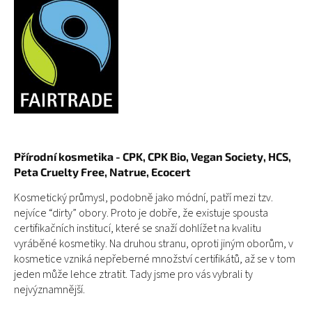
P
ř
írodní kosmetika - CPK, CPK Bio, Vegan Society, HCS,
Peta Cruelty Free, Natrue, Ecocert
Kosmetický průmysl, podobně jako módní, patří mezi tzv.
nejvíce “dirty” obory. Proto je dobře, že existuje spousta
certifikačních institucí, které se snaží dohlížet na kvalitu
vyráběné kosmetiky. Na druhou stranu, oproti jiným oborům, v
kosmetice vzniká nepřeberné množství certifikátů, až se v tom
jeden může lehce ztratit. Tady jsme pro vás vybrali ty
nejvýznamnější.