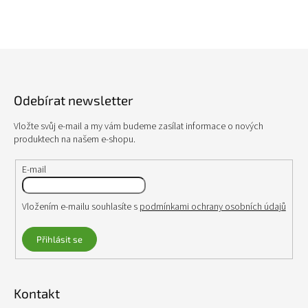
Z
á
p
Odebírat newsletter
a
t
Vložte svůj e-mail a my vám budeme zasílat informace o nových
í
produktech na našem e-shopu.
E-mail
Vložením e-mailu souhlasíte s
podmínkami ochrany osobních údajů
Přihlásit se
Kontakt