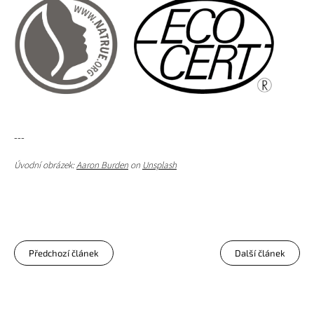
---
Úvodní obrázek:
Aaron Burden
on
Unsplash
Předchozí článek
Další článek