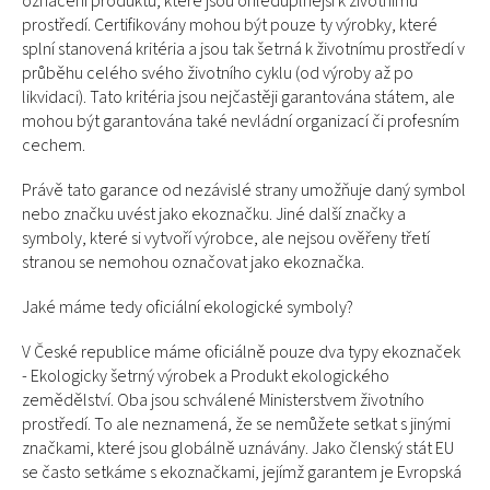
označení produktů, které jsou ohleduplnější k životnímu
prostředí. Certifikovány mohou být pouze ty výrobky, které
splní stanovená kritéria a jsou tak šetrná k životnímu prostředí v
průběhu celého svého životního cyklu (od výroby až po
likvidaci). Tato kritéria jsou nejčastěji garantována státem, ale
mohou být garantována také nevládní organizací či profesním
cechem.
Právě tato garance od nezávislé strany umožňuje daný symbol
nebo značku uvést jako ekoznačku. Jiné další značky a
symboly, které si vytvoří výrobce, ale nejsou ověřeny třetí
stranou se nemohou označovat jako ekoznačka.
Jaké máme tedy oficiální ekologické symboly?
V České republice máme oficiálně pouze dva typy ekoznaček
- Ekologicky šetrný výrobek a Produkt ekologického
zemědělství. Oba jsou schválené Ministerstvem životního
prostředí. To ale neznamená, že se nemůžete setkat s jinými
značkami, které jsou globálně uznávány. Jako členský stát EU
se často setkáme s ekoznačkami, jejímž garantem je Evropská