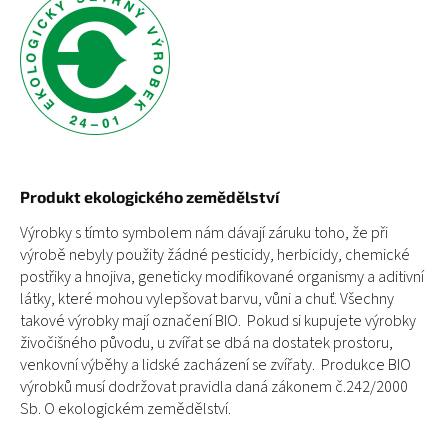
Produkt ekologického zem
ě
d
ě
lství
Výrobky s tímto symbolem nám dávají záruku toho, že při
výrobě nebyly použity žádné pesticidy, herbicidy, chemické
postřiky a hnojiva, geneticky modifikované organismy a aditivní
látky, které mohou vylepšovat barvu, vůni a chuť. Všechny
takové výrobky mají označení BIO.
Pokud si kupujete výrobky
živočišného původu, u zvířat se dbá na dostatek prostoru,
venkovní výběhy a lidské zacházení se zvířaty.
Produkce BIO
výrobků musí dodržovat pravidla daná zákonem č.242/2000
Sb. O ekologickém zemědělství.