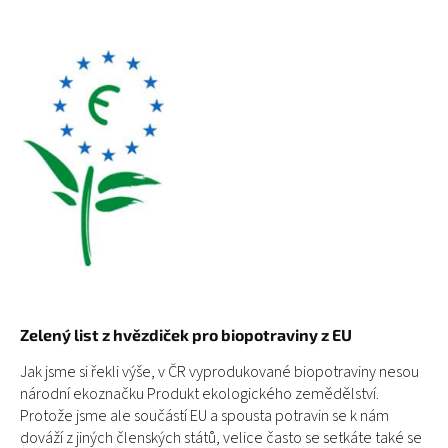
Zelený list z hv
ě
zdi
č
ek pro biopotraviny z EU
Jak jsme si řekli výše, v ČR vyprodukované biopotraviny nesou
národní ekoznačku Produkt ekologického zemědělství.
Protože jsme ale součástí EU a spousta potravin se k nám
dováží z jiných členských států, velice často se setkáte také se