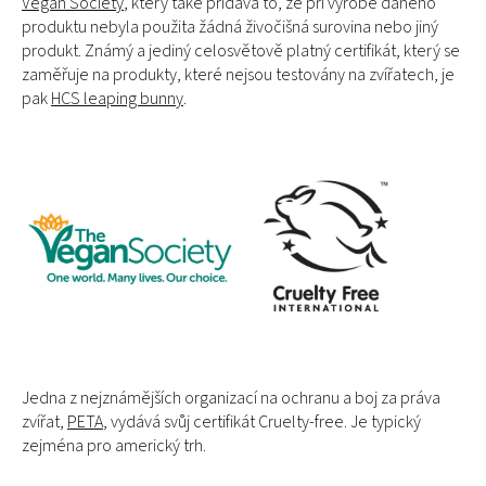
Vegan Society
, který také přidává to, že při výrobě daného
produktu nebyla použita žádná živočišná surovina nebo jiný
produkt. Známý a jediný celosvětově platný certifikát, který se
zaměřuje na produkty, které nejsou testovány na zvířatech, je
pak
HCS leaping bunny
.
Jedna z nejznámějších organizací na ochranu a boj za práva
zvířat,
PETA
, vydává svůj certifikát Cruelty-free. Je typický
zejména pro americký trh.