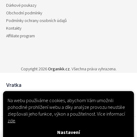
Dárkové poukazy
Obchodní podmínky
Podmínky ochrany osobních údajů
Kontakty
Affiliate program
Copyright 2026
Organikk.cz
. Všechna práva vyhrazena.
Na webu používáme cookies, abychom Vám umožnili
pohodlné prohlížení webu a díky analýze provozu neustále
zlepšovali jeho funkce, výkon a použitelnost. Více informací
zde
.
Nastavení