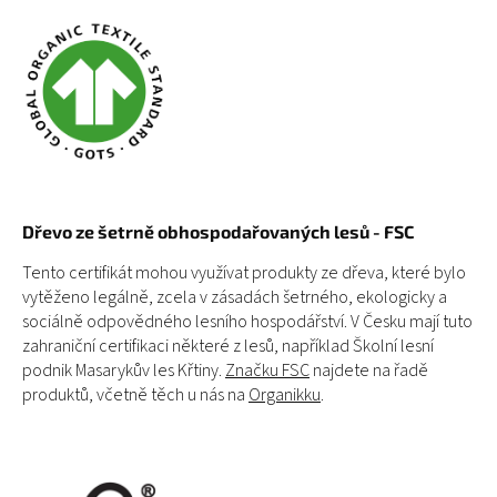
D
ř
evo ze šetrn
ě
obhospoda
ř
ovaných les
ů
- FSC
Tento certifikát mohou využívat produkty ze dřeva, které bylo
vytěženo legálně, zcela v zásadách šetrného, ekologicky a
sociálně odpovědného lesního hospodářství. V Česku mají tuto
zahraniční certifikaci některé z lesů, například Školní lesní
podnik Masarykův les Křtiny.
Značku FSC
najdete na řadě
produktů, včetně těch u nás na
Organikku
.