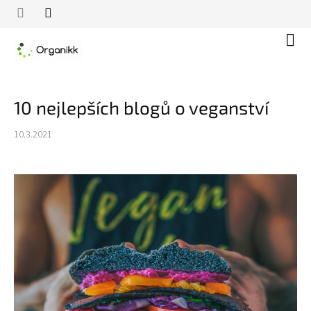
Přejít
na
obsah
Náku
koší
10 nejlepších blogů o veganství
10.3.2021