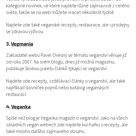
kategorie novinek, ve které najdete různé zajímavosti z celého
světa, takže se na web můžete vracet několikrát týdně.
Najdete zde také veganské recepty, restaurace, ale i prodejny
se zdravou výživou.
3.
Vegmania
Zakladatel webu Pavel Ovesný se tématu veganství věnuje již
od roku 2007. Na svém blogu, dnes již možná magazínu,
publikuje širokou paletu článků týkající se veganství.
Najdete zde recepty, vzdělávací články o veganství, ale také
například slovníček pojmů nebo katalog veganských
restaurací.
4.
Veganka
Spíše než blog je Veganka magazín o veganství. Jako na všech
zásadních vegan webech zde najdete kuchařku s recepty, ale
také mnoho dalšího zajímavého obsahu.