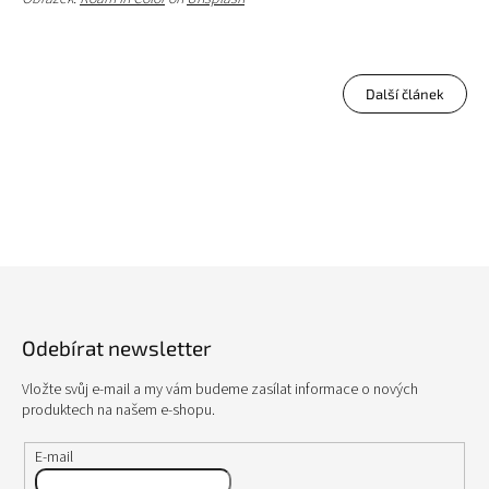
Další článek
Z
á
p
Odebírat newsletter
a
t
Vložte svůj e-mail a my vám budeme zasílat informace o nových
í
produktech na našem e-shopu.
E-mail