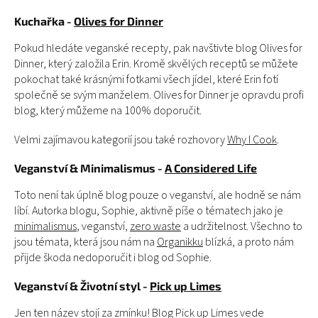
Kuchařka -
Olives for Dinner
Pokud hledáte veganské recepty, pak navštivte blog Olives for
Dinner, který založila Erin. Kromě skvělých receptů se můžete
pokochat také krásnými fotkami všech jídel, které Erin fotí
společně se svým manželem. Olives for Dinner je opravdu profi
blog, který můžeme na 100% doporučit.
Velmi zajímavou kategorií jsou také rozhovory
Why I Cook
.
Veganství & Minimalismus -
A Considered Life
Toto není tak úplně blog pouze o veganství, ale hodně se nám
líbí. Autorka blogu, Sophie, aktivně píše o tématech jako je
minimalismus
, veganství,
zero waste
a udržitelnost. Všechno to
jsou témata, která jsou nám na
Organikku
blízká, a proto nám
přijde škoda nedoporučit i blog od Sophie.
Veganství & Životní styl -
Pick up Limes
Jen ten název stojí za zmínku! Blog Pick up Limes vede