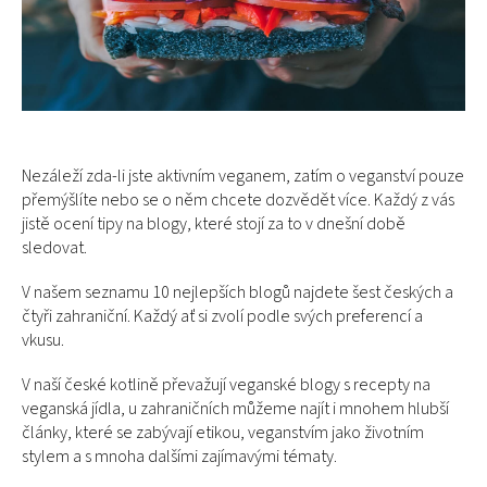
Nezáleží zda-li jste aktivním veganem, zatím o veganství pouze
přemýšlíte nebo se o něm chcete dozvědět více. Každý z vás
jistě ocení tipy na blogy, které stojí za to v dnešní době
sledovat.
V našem seznamu 10 nejlepších blogů najdete šest českých a
čtyři zahraniční. Každý ať si zvolí podle svých preferencí a
vkusu.
V naší české kotlině převažují veganské blogy s recepty na
veganská jídla, u zahraničních můžeme najít i mnohem hlubší
články, které se zabývají etikou, veganstvím jako životním
stylem a s mnoha dalšími zajímavými tématy.