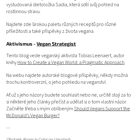
vystudovaná dietoložka Sadia, která sdílí svůj pohled na
rostlinnou stravu.
Najdete zde širokou paletu různých receptů pro různé
příležitosti a také příspěvky z života vegana.
Aktivismus -
Vegan Strategist
Tento blog vede veganský aktivista Tobias Leenaert, autor
knihy
How to Create a Vegan World: a Pragmatic Approach
.
Na webu najdete autorské blogové příspěvky, někdy možná
trochu kontroverzní, o jeho pohledu na veganství.
Ať už s jeho názory budete souhlasit nebo ne, určitě stojí za to
si některé jeho články přečíst a udělat si o tom vlastní názor.
Začněte třeba s mým oblíbeným
Should Vegans Support the
McDonald’s Vegan Burger?
---
Obrázek:
Roam In Color
on
Unsplash