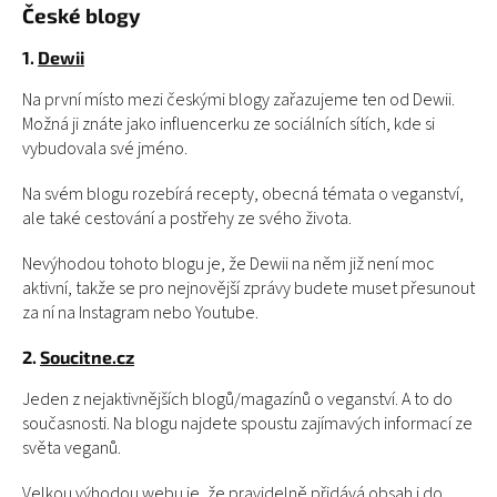
České blogy
1.
Dewii
Na první místo mezi českými blogy zařazujeme ten od Dewii.
Možná ji znáte jako influencerku ze sociálních sítích, kde si
vybudovala své jméno.
Na svém blogu rozebírá recepty, obecná témata o veganství,
ale také cestování a postřehy ze svého života.
Nevýhodou tohoto blogu je, že Dewii na něm již není moc
aktivní, takže se pro nejnovější zprávy budete muset přesunout
za ní na Instagram nebo Youtube.
2.
Soucitne.cz
Jeden z nejaktivnějších blogů/magazínů o veganství. A to do
současnosti. Na blogu najdete spoustu zajímavých informací ze
světa veganů.
Velkou výhodou webu je, že pravidelně přidává obsah i do