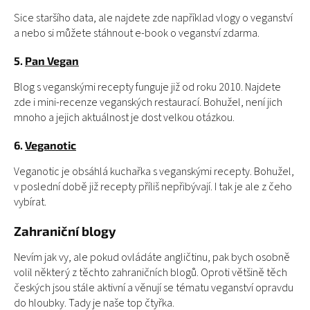
Sice staršího data, ale najdete zde například vlogy o veganství
a nebo si můžete stáhnout e-book o veganství zdarma.
5.
Pan Vegan
Blog s veganskými recepty funguje již od roku 2010. Najdete
zde i mini-recenze veganských restaurací. Bohužel, není jich
mnoho a jejich aktuálnost je dost velkou otázkou.
6.
Veganotic
Veganotic je obsáhlá kuchařka s veganskými recepty. Bohužel,
v poslední době již recepty příliš nepřibývají. I tak je ale z čeho
vybírat.
Zahraniční blogy
Nevím jak vy, ale pokud ovládáte angličtinu, pak bych osobně
volil některý z těchto zahraničních blogů. Oproti většině těch
českých jsou stále aktivní a věnují se tématu veganství opravdu
do hloubky. Tady je naše top čtyřka.